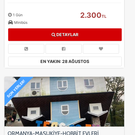
ölçeriz. Hangi sayfaların popüler olduğunu ve
kullanıcıların nerede zorluk yaşadığını anlamamıza
2.300
1 Gün
yardımcı olur.
TL
Minibüs
DETAYLAR
Pazarlama Çerezleri
Size ve ilgi alanlarınıza uygun reklamlar göstermek için
EN YAKIN: 28 AĞUSTOS
kullanılır. Kapatırsanız reklamları görmeye devam
edersiniz, ancak daha az alakalı olabilirler.
SON YERLER!
Tercihleri Kaydet
ORMANYA-MAŞUKİYE-HOBBİT EVLERİ