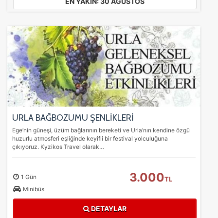
EN YAKIN: 30 AĞUSTOS
URLA BAĞBOZUMU ŞENLİKLERİ
Ege’nin güneşi, üzüm bağlarının bereketi ve Urla’nın kendine özgü
huzurlu atmosferi eşliğinde keyifli bir festival yolculuğuna
çıkıyoruz. Kyzikos Travel olarak…
3.000
1 Gün
TL
Minibüs
DETAYLAR