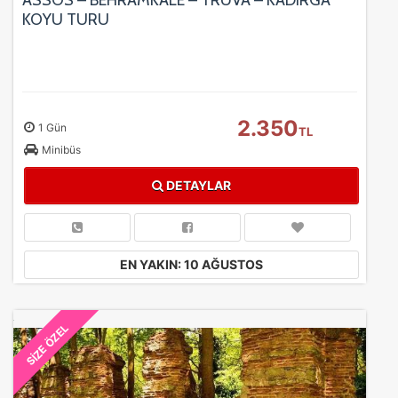
ASSOS – BEHRAMKALE – TRUVA – KADIRGA
KOYU TURU
2.350
1 Gün
TL
Minibüs
DETAYLAR
EN YAKIN: 10 AĞUSTOS
SİZE ÖZEL