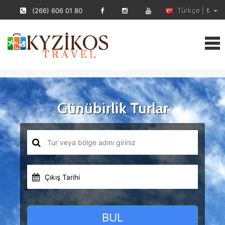
Türkçe | ₺
(266) 606 01 80
Günübirlik Turlar
Çıkış Tarihi
BUL