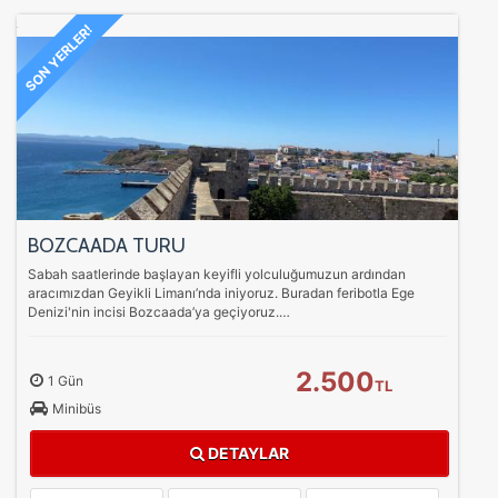
SON YERLER!
BOZCAADA TURU
Sabah saatlerinde başlayan keyifli yolculuğumuzun ardından
aracımızdan Geyikli Limanı’nda iniyoruz. Buradan feribotla Ege
Denizi'nin incisi Bozcaada’ya geçiyoruz.…
2.500
1 Gün
TL
Minibüs
DETAYLAR