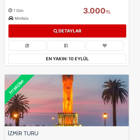
3.000
1 Gün
TL
Minibüs
DETAYLAR
EN YAKIN: 10 EYLÜL
İYİ SEÇİM!
İZMİR TURU