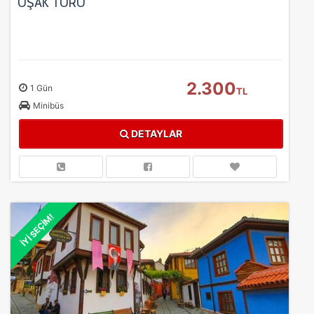
UŞAK TURU
2.300
1 Gün
TL
Minibüs
DETAYLAR
İYİ SEÇİM!