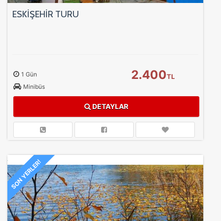
ESKİŞEHİR TURU
2.400
1 Gün
TL
Minibüs
DETAYLAR
SON YERLER!