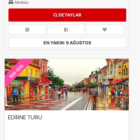
Minibüs
DETAYLAR
ÇEREZ KULLANIM AYARLARINIZ
Çerez tercihlerinizi
belirleyin
.
EN YAKIN: 9 AĞUSTOS
Daha fazla bilgi için
KVKK bilgilendirmemizi
,
çerez kullanım
ve
gizlilik koşullarını
inceleyebilirsiniz.
SİZE ÖZEL
Zorunlu Çerezler
HER ZAMAN AKTIF
Oturum yönetimi, güvenlik ve temel site işlevleri için
gereklidir. Bu çerezler olmadan site düzgün çalışmaz ve
devre dışı bırakılamaz.
EDİRNE TURU
İstatistik Çerezleri
Ziyaretçilerin siteyi nasıl kullandığını anonim olarak