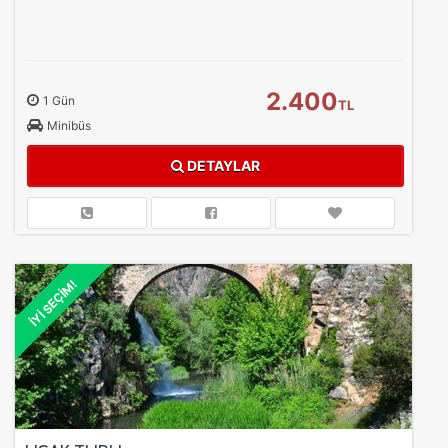
2.400
1 Gün
TL
Minibüs
DETAYLAR
İYİ SEÇİM!