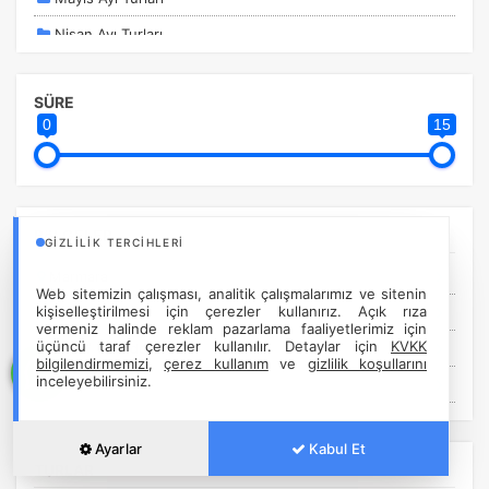
Nisan Ayı Turları
Ocak Ayı Turları
SÜRE
Sömestir Turları
0
15
Şubat ayı Turları
Temmuz Ayı Turları
Yurtdışı Turları
BöLGELER
GIZLILIK TERCIHLERI
Marmara
Web sitemizin çalışması, analitik çalışmalarımız ve sitenin
kişiselleştirilmesi için çerezler kullanırız. Açık rıza
Ege
vermeniz halinde reklam pazarlama faaliyetlerimiz için
üçüncü taraf çerezler kullanılır. Detaylar için
KVKK
Asya / Uzakdoğu
bilgilendirmemizi
,
çerez kullanım
ve
gizlilik koşullarını
inceleyebilirsiniz.
Avrupa
Ayarlar
Kabul Et
TURLAR