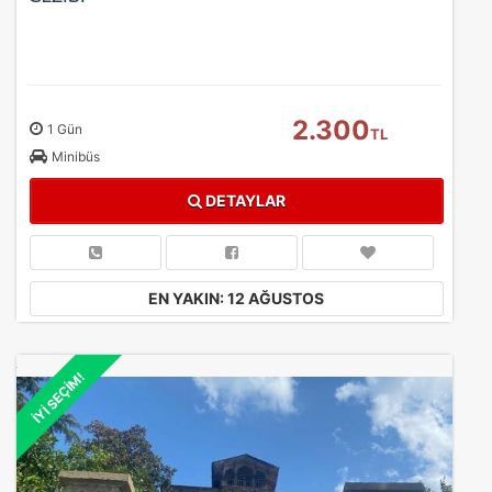
2.300
1 Gün
TL
Minibüs
DETAYLAR
EN YAKIN: 12 AĞUSTOS
İYİ SEÇİM!