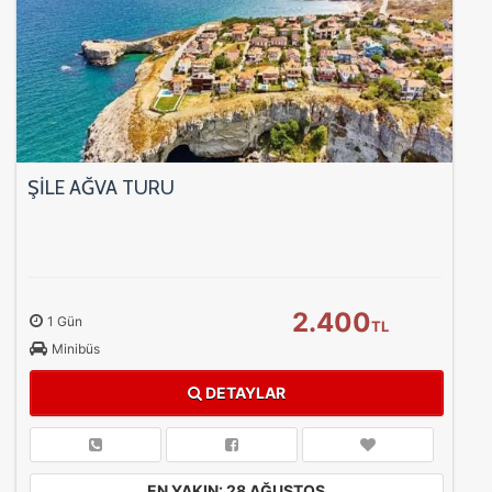
ŞİLE AĞVA TURU
2.400
1 Gün
TL
Minibüs
DETAYLAR
EN YAKIN: 28 AĞUSTOS