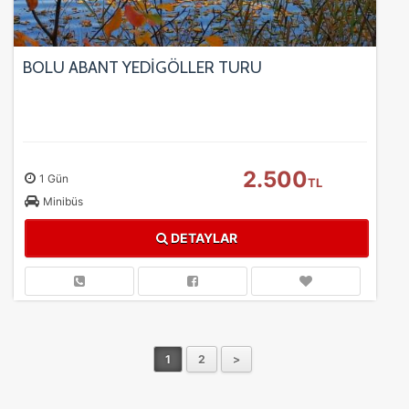
BOLU ABANT YEDİGÖLLER TURU
2.500
1 Gün
TL
Minibüs
DETAYLAR
1
2
>