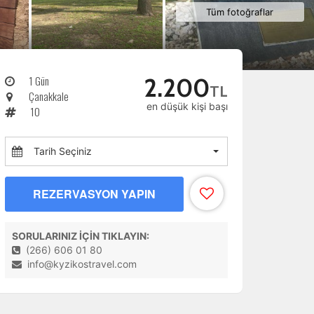
Tüm fotoğraflar
1 Gün
2.200
TL
Çanakkale
en düşük kişi başı
10
Tarih Seçiniz
REZERVASYON YAPIN
SORULARINIZ İÇİN TIKLAYIN:
(266) 606 01 80
info@kyzikostravel.com