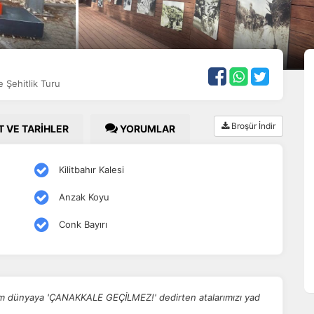
 Şehitlik Turu
Broşür İndir
T VE TARİHLER
YORUMLAR
Kilitbahır Kalesi
Anzak Koyu
Conk Bayırı
tüm dünyaya 'ÇANAKKALE GEÇİLMEZ!' dedirten atalarımızı yad