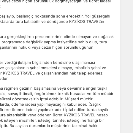
 veya cezai hiçbir sorumluluk doğmayacağını ve ücret iadesi
.
da başlayıp, başlangıç noktasında sona erecektir. Yol güzergahı
oktalarda tura katılabilir ve dönüşünde KYZİKOS TRAVEL’ın
uru gerçekleştiren personellerinin elinde olmayan ve doğacak
r programında değişiklik yapma insiyatifine sahip olup, tura
şanlarının hukuki veya cezai hiçbir sorumluluğunun
ler verdiği iletişim bilgisinden kendisine ulaşılmaması
çalışanlarının şahsi meselesi olmayıp, misafirin şahsi ve
ir KYZİKOS TRAVEL ve çalışanlarından hak talep edemez.
ludur.
na rağmen gezinin başlamasına veya devamına engel teşkil
, sis, savaş ihtimali, öngörülmez teknik hususlar ve tüm mücbir
süreyi gözetmeksizin iptal edebilir. Müşteri mücbir
larda, ödeme iadesi yapılmayacağını kabul eder. (Sağlık
rlere ödeme iadesi yapılmaktadır.) İptal edilen turda kayıtlı
i tura aktarılabilir veya ödenen ücret KYZİKOS TRAVEL hesap
steyen misafirler, istediği tarihte, istediği herhangi bir
iptir. Bu sayılan durumlarda müşterinin tazminat hakkı