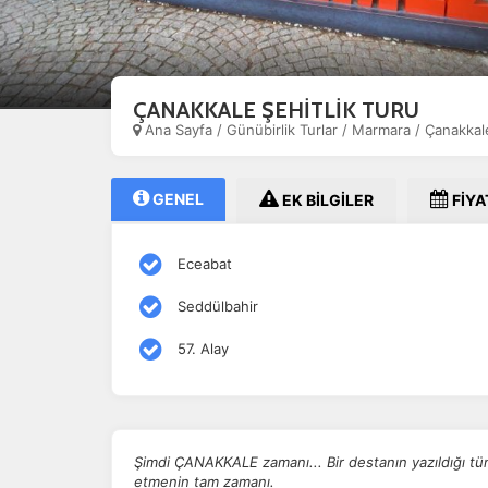
ÇANAKKALE ŞEHİTLİK TURU
Ana Sayfa
/
Günübirlik Turlar
/
Marmara
/
Çanakkale
GENEL
EK BİLGİLER
FİYA
Eceabat
Seddülbahir
57. Alay
Şimdi ÇANAKKALE zamanı... Bir destanın yazıldığı 
etmenin tam zamanı.