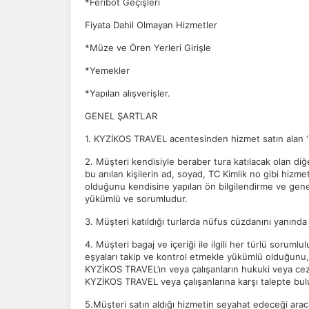
*Feribot Geçişleri
Fiyata Dahil Olmayan Hizmetler
*Müze ve Ören Yerleri Girişle
*Yemekler
*Yapılan alışverişler.
Ç
GENEL ŞARTLAR
1. KYZİKOS TRAVEL acentesinden hizmet satın alan ‘m
Si
de
2. Müşteri kendisiyle beraber tura katılacak olan diğer
iz
bu anılan kişilerin ad, soyad, TC Kimlik no gibi hizm
Da
olduğunu kendisine yapılan ön bilgilendirme ve genel
in
yükümlü ve sorumludur.
3. Müşteri katıldığı turlarda nüfus cüzdanını yanınd
Z
4. Müşteri bagaj ve içeriği ile ilgili her türlü sor
eşyaları takip ve kontrol etmekle yükümlü olduğunu, 
Ot
KYZİKOS TRAVEL’ın veya çalışanların hukuki veya cez
çe
KYZİKOS TRAVEL veya çalışanlarına karşı talepte bu
5.Müşteri satın aldığı hizmetin seyahat edeceği ara