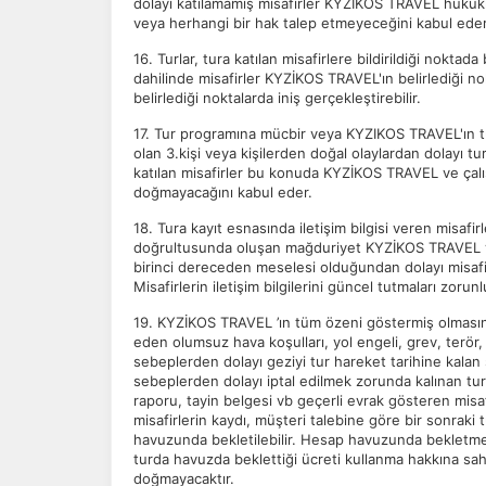
dolayı katılamamış misafirler KYZİKOS TRAVEL hukuki
veya herhangi bir hak talep etmeyeceğini kabul eder
16. Turlar, tura katılan misafirlere bildirildiği nokta
dahilinde misafirler KYZİKOS TRAVEL'ın belirlediği n
belirlediği noktalarda iniş gerçekleştirebilir.
17. Tur programına mücbir veya KYZIKOS TRAVEL'ın t
olan 3.kişi veya kişilerden doğal olaylardan dolayı tu
katılan misafirler bu konuda KYZİKOS TRAVEL ve çalı
doğmayacağını kabul eder.
18. Tura kayıt esnasında iletişim bilgisi veren misafir
doğrultusunda oluşan mağduriyet KYZİKOS TRAVEL ve 
birinci dereceden meselesi olduğundan dolayı misaf
Misafirlerin iletişim bilgilerini güncel tutmaları zorun
19. KYZİKOS TRAVEL ’ın tüm özeni göstermiş olması
eden olumsuz hava koşulları, yol engeli, grev, terör
sebeplerden dolayı geziyi tur hareket tarihine kalan 
sebeplerden dolayı iptal edilmek zorunda kalınan tur
raporu, tayin belgesi vb geçerli evrak gösteren misafi
misafirlerin kaydı, müşteri talebine göre bir sonrak
havuzunda bekletilebilir. Hesap havuzunda bekletmek i
turda havuzda beklettiği ücreti kullanma hakkına sah
doğmayacaktır.