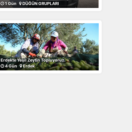
1 Gün
DÜĞÜN GRUPLARI
Erdekte Yeşil Zeytin Topluyoruz.
4 Gün
Erdek
a
r.