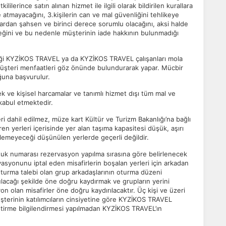
ililerince satın alınan hizmet ile ilgili olarak bildirilen kurallara
tatistik Çerezleri
e atmayacağını, 3.kişilerin can ve mal güvenliğini tehlikeye
yaretçilerin siteyi nasıl kullandığını anonim olarak ölçeriz. Hangi
rdan şahsen ve birinci derece sorumlu olacağını, aksi halde
yfaların popüler olduğunu ve kullanıcıların nerede zorluk yaşadığını
ğini ve bu nedenle müşterinin iade hakkının bulunmadığı
lamamıza yardımcı olur.
reği KYZİKOS TRAVEL ya da KYZİKOS TRAVEL çalışanları mola
müşteri menfaatleri göz önünde bulundurarak yapar. Mücbir
azarlama Çerezleri
ğuna başvurulur.
ze ve ilgi alanlarınıza uygun reklamlar göstermek için kullanılır.
ek ve kişisel harcamalar ve tanımlı hizmet dışı tüm mal ve
patırsanız reklamları görmeye devam edersiniz, ancak daha az
kabul etmektedir.
akalı olabilirler.
eri dahil edilmez, müze kart Kültür ve Turizm Bakanlığı’na bağlı
n yerleri içerisinde yer alan taşıma kapasitesi düşük, aşırı
emeyeceği düşünülen yerlerde geçerli değildir.
tuk numarası rezervasyon yapılma sırasına göre belirlenecek
Tümünü Reddet
Tümünü Kabul Et
Tercihleri Kaydet
asyonunu iptal eden misafirlerin boşalan yerleri için arkadan
oturma talebi olan grup arkadaşlarının oturma düzeni
lacağı şekilde öne doğru kaydırmak ve grupların yerini
 olan misafirler öne doğru kaydırılacaktır. Üç kişi ve üzeri
şterinin katılımcıların cinsiyetine göre KYZİKOS TRAVEL
ğiştirme bilgilendirmesi yapılmadan KYZİKOS TRAVEL’ın