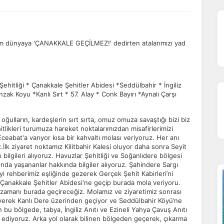
tüm dünyaya 'ÇANAKKALE GEÇİLMEZ!' dedirten atalarımızı yad
Şehitliği * Çanakkale Şehitler Abidesi *Seddülbahir * İngiliz
zak Koyu *Kanlı Sırt * 57. Alay * Conk Bayırı *Aynalı Çarşı
 oğulların, kardeşlerin sırt sırta, omuz omuza savaştığı bizi biz
tlikleri turumuza hareket noktalarımızdan misafirlerimizi
eabat'a varıyor kısa bir kahvaltı molası veriyoruz. Her anı
lk ziyaret noktamız Kilitbahir Kalesi oluyor daha sonra Seyit
ı bilgileri alıyoruz. Havuzlar Şehitliği ve Soğanlıdere bölgesi
da yaşananlar hakkında bilgiler alıyoruz. Şahindere Sargı
eyi rehberimiz eşliğinde gezerek Gerçek Şehit Kabirleri’ni
Çanakkale Şehitler Abidesi‘ne geçip burada mola veriyoru.
 zamanı burada geçireceğiz. Molamız ve ziyaretimiz sonrası
yerek Kanlı Dere üzerinden geçiyor ve Seddülbahir Köyü’ne
 bu bölgede, tabya, İngiliz Anıtı ve Ezineli Yahya Çavuş Anıtı
ret ediyoruz. Arka yol olarak bilinen bölgeden geçerek, çıkarma