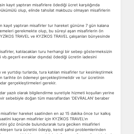
n kayıt yaptıran misafirlere ödediği ücret karşılığında
 yükümülü olup, elinde tahsilat makbuzu olmayan misafirlerin
ön kayıt yaptıran misafirler tur hareket gününe 7 gün kalana
emeleri gerekmekte olup, bu süreyi aşan misafirlerin ön
ı KYZİKOS TRAVEL ve KYZİKOS TRAVEL çalışanları bünyesinde
isafirler, katılacakları turu herhangi bir sebep göstermeksizin
si vb.geçerli evraklar dışında) ödediği ücretin iadesini
e yurtdışı turlarda, tura katılan misafirler tur kesinleştirmek
en tarihte ön ödemeyi gerçekleştirmelidir ve tur ücretinin
dar gerçekleştirmeleri gerekir.
 yazılı olarak bilgilendirme suretiyle hizmeti koşulları yerine
devir sebebiyle doğan tüm masraflardan ‘DEVRALAN’ beraber
n misafirler hareket saatinden en az 15 dakika önce tur kalkış
aatini kaçıran misafirler için KYZİKOS TRAVEL'ın
etini göz önünde bulundurarak tura geciken misafirleri
ekleşen tura ücretini ödeyip, kendi şahsi problemlerinden