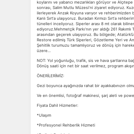
koylarını ve yabancı mezarlıkları görüyor ve Alçıtep
sonrası, Salim Mutlu Müzesi‘ni ziyaret ediyoruz. Ku
ilerleyerek Anzak Koyuna varıyor ve rehberimizden bi
Kanlı Sırt‘a ulaşıyoruz. Buradan Kırmızı Sırt‘a rehberimi
tünelleri inceliyoruz. Siperler arası 8 mt olarak biline
ediyoruz.Mehmetçik Parkı‘nın yer aldığı 261 Rakımlı T
arasından geçerek ulaşıyoruz. Bu bölgede; Atatürk’ün
Restore edilmiş Türk Siperleri, Gözetleme Yeri ve Ana
Şehitlik turumuzu tamamlıyoruz ve dönüş için harek
üzere…
NOT: Yol yoğunluğu, trafik, sis ve hava şartlarına bağ
Dönüş saati için net bir saat verilmez, program akışına
ÖNERİLERİMİZ:
Gezi boyunca ayağınızda rahat bir ayakkabınızın olması
Ve en önemlisi, fotoğraf makinesi, şarj aleti ve powe
Fiyata Dahil Hizmetler:
*Ulaşım
*Profesyonel Rehberlik Hizmeti