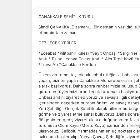
ÇANAKKALE ŞEHİTLİK TURU
Şimdi ÇANAKKALE zamanı... Bir destanın yazıldığı 
etmenin tam zamanı.
GEZİLECEK YERLER
*Eceabat *Kilitbahir Kalesi *Seyit Onbaşı *Sargı Yeri 
Anıtı * Ezineli Yahya Çavuş Anıtı * Alçı Tepe Köyü *An
*Truva Atı *Çanakkale Kordon
Ülkemizin temel taşı olarak kabul ettiğimiz, babaların
yapan, bizi bir yapan Çanakkale Muharebelerinin şehi
alarak başlıyoruz. Daha sonra rehberimizle buluşup Ec
gururdan tüylerimizi ürpertecek turumuza başlıyoruz.İ
Onbaşı anıtını ziyaret ediyoruz ve savaşla ilgili detayl
içerisinden geçerken buranın önemi ve savaş esnasın
Yeri Şehitliği, Gerçek Şehitlik olarak bilinen bu bölg
görme ve ziyaret etme şansı buluyoruz .Daha sonra 
Bölgenin en geniş ziyaret alanı olduğundan en fazla
turumuza Ölüm Koyu (Morto Koyu) içerisinden ilerle
ulaşıyoruz. Gelibolu Yarımadasının en uç noktası olan
hakkında bilgiler alıp, Yahya Çavuş Şehitliği’ni ziya