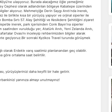
e Köyü’ne ulaşıyoruz. Burada alacağımız öğle yemeğimiz
zey Cephesi olarak adlandırılan bölgeye Kabatepe üzerinden
lgiler alıyoruz. Mehmetçiğe Derin Saygı Anıtı‘nda inerek,
z ile birlikte kısa bir yürüyüş yapıyor ve orjinal siperler ile
n Bomba Sırtı 57. Alay Şehitliği ve Kesikdere Şehitliğini ziyaret
epe’de inerek, park içerisinden Conk Bayırı‘na siperler
 saatinden vurulduğu yer, Atatürk Anıtı, Yeni Zelanda Anıtı,
fartalar Ovası’nı inceleyip rehberimizden bilgiler alarak
ete geçiyoruz.Bir sonraki Kyzikos Travel turunda görüşmek
lı olarak Erdek’e varış saatimiz planlanandan geç olabilir.
 göre ortalama saat belirtilir.
, yürüyüşlerinizi daha keyifli bir hale getirir.
rbankinizi yanınıza almayı unutmayınız!