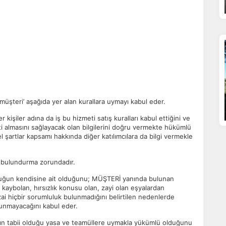
ÇEREZ KULLANIM AYARLARINIZ
erez tercihlerinizi
belirleyin
.
üşteri’ aşağıda yer alan kurallara uymayı kabul eder.
ze daha kişiselleştirilmiş bir web deneyimi sunmak için bazı bilgileri tarayıcınızda
polayabilir, bunları yurt içi ve yurt dışındaki hizmet sağlayıcılarla paylaşabiliriz. Bun
 kişiler adına da iş bu hizmeti satış kuralları kabul ettiğini ve
in vermemeyi seçebilirsiniz ancak bu durumda sitemiz umduğumuz gibi çalışmaya bili
eti almasını sağlayacak olan bilgilerini doğru vermekte hükümlü
ha fazla bilgi için
KVKK bilgilendirmemizi
,
çerez kullanım
ve
gizlilik koşullarını
 şartlar kapsamı hakkında diğer katılımcılara da bilgi vermekle
celeyebilirsiniz.
a bulundurma zorundadır.
orunlu Çerezler
umluluğun kendisine ait olduğunu; MÜŞTERİ yanında bulunan
HER ZAMAN AKTIF
kaybolan, hırsızlık konusu olan, zayi olan eşyalardan
urum yönetimi, güvenlik ve temel site işlevleri için gereklidir. Bu
ai hiçbir sorumluluk bulunmadığını belirtilen nedenlerde
rezler olmadan site düzgün çalışmaz ve devre dışı bırakılamaz.
lunmayacağını kabul eder.
cın tabii olduğu yasa ve teamüllere uymakla yükümlü olduğunu