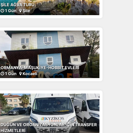
ŞİLE AĞVA TURU
1 Gün
Şile
ORMANYA-MAŞUKİYE-HOBBİT EVLERİ
1 Gün
Kocaeli
DÜĞÜN VE ORGANİZASYONLAR İÇİN TRANSFER
HİZMETLERİ