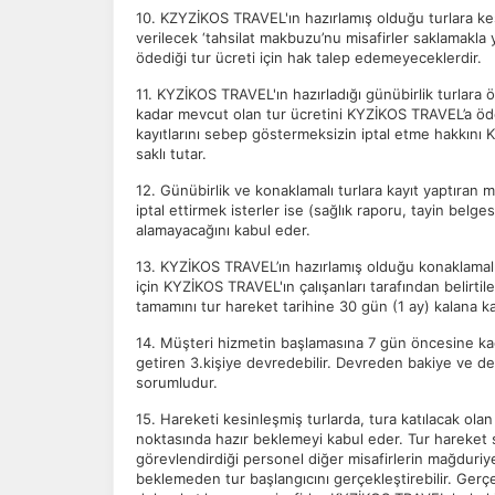
10. KZYZİKOS TRAVEL'ın hazırlamış olduğu turlara kesi
verilecek ‘tahsilat makbuzu’nu misafirler saklamakla
ödediği tur ücreti için hak talep edemeyeceklerdir.
11. KYZİKOS TRAVEL'ın hazırladığı günübirlik turlara 
kadar mevcut olan tur ücretini KYZİKOS TRAVEL’a öd
kayıtlarını sebep göstermeksizin iptal etme hakkın
saklı tutar.
12. Günübirlik ve konaklamalı turlara kayıt yaptıran m
iptal ettirmek isterler ise (sağlık raporu, tayin belge
alamayacağını kabul eder.
13. KYZİKOS TRAVEL’ın hazırlamış olduğu konaklamalı v
için KYZİKOS TRAVEL'ın çalışanları tarafından belirtil
tamamını tur hareket tarihine 30 gün (1 ay) kalana ka
14. Müşteri hizmetin başlamasına 7 gün öncesine kadar
getiren 3.kişiye devredebilir. Devreden bakiye ve 
sorumludur.
15. Hareketi kesinleşmiş turlarda, tura katılacak ola
noktasında hazır beklemeyi kabul eder. Tur hareket s
görevlendirdiği personel diğer misafirlerin mağduriy
beklemeden tur başlangıcını gerçekleştirebilir. Gerç