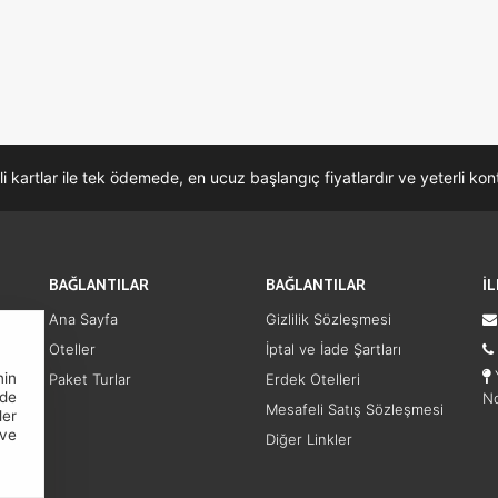
li kartlar ile tek ödemede, en ucuz başlangıç fiyatlardır ve yeterli k
BAĞLANTILAR
BAĞLANTILAR
İ
Ana Sayfa
Gizlilik Sözleşmesi
Oteller
İptal ve İade Şartları
Y
nin
Paket Turlar
Erdek Otelleri
nde
No
Mesafeli Satış Sözleşmesi
ler
ve
Diğer Linkler