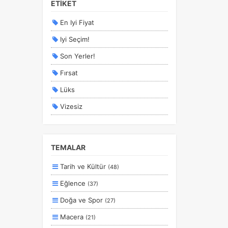
ETİKET
En Iyi Fiyat
Iyi Seçim!
Son Yerler!
Fırsat
Lüks
Vizesiz
Kesin Çıkışlı
Erken Rezervasyon
TEMALAR
Size Özel
Tarih ve Kültür
(48)
Planlanan
Eğlence
(37)
Otobüs Ile
Doğa ve Spor
(27)
Uçak Ile
Macera
(21)
Ekstralar Dahil