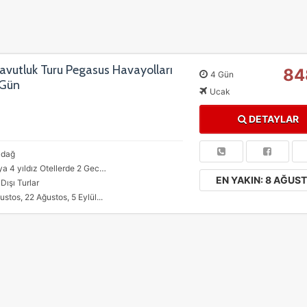
vutluk Turu Pegasus Havayolları
84
4 Gün
 Gün
Ucak
DETAYLAR
adağ
a 4 yıldız Otellerde 2 Gec…
EN YAKIN: 8 AĞUS
 Dışı Turlar
ustos, 22 Ağustos, 5 Eylül...