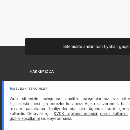
Sitemizde anılan tüm fiyatlar, geçer
HAKKIMIZDA
Sizin iyi bir tatil geçirmeniz için, en iyi fiyatları buluyor, otelden
günlük turlara en iyi önerileri size getiriyoruz.
Devam »
GIZLILIK TERCIHLERI
Web sitemizin çalışması, analitik çalışmalarımız ve site
kişiselleştirilmesi için çerezler kullanırız. Açık rıza vermeniz hali
reklam pazarlama faaliyetlerimiz için üçüncü taraf çerez
kullanılır. Detaylar için
KVKK bilgilendirmemizi
,
çerez kullanım
gizlilik koşullarını
inceleyebilirsiniz.