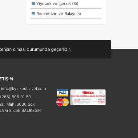
Yiyecek ve İçecek
(10)
Romantizm ve Balayı
(8)
Aile ve Çocuklar
(7)
Deniz
(6)
Ulaşım ve Transfer
(4)
ontenjan olması durumunda geçerlidir.
Sağlık ve Güzellik
(3)
Otel ve Konaklama
(2)
Lüks ve Konfor
(1)
LETİŞİM
info@kyzikostravel.com
(266) 606 01 80
alı Mah. 6000 Sok
:9/a Erdek BALIKESİR