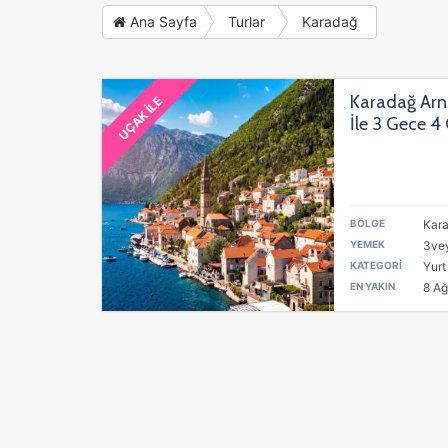
Ana Sayfa
Turlar
Karadağ
Karadağ Arna
UÇAK İLE
İle 3 Gece 4
BÖLGE
Kar
YEMEK
3vey
KATEGORİ
Yurt
EN YAKIN
8 Ağ