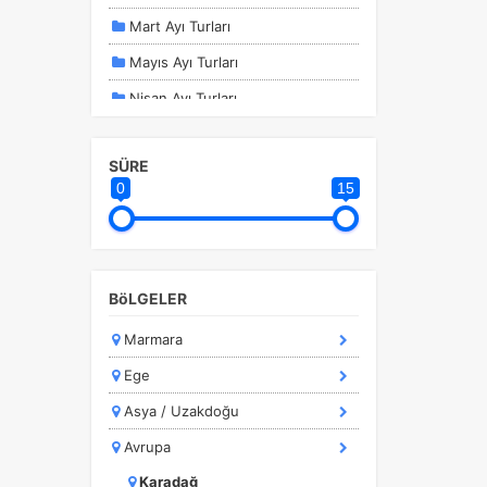
Mart Ayı Turları
Mayıs Ayı Turları
Nisan Ayı Turları
Ocak Ayı Turları
SÜRE
Sömestir Turları
0
15
Şubat ayı Turları
Temmuz Ayı Turları
a
Yurtdışı Turları
r.
BöLGELER
Marmara
Ege
Asya / Uzakdoğu
Avrupa
Karadağ