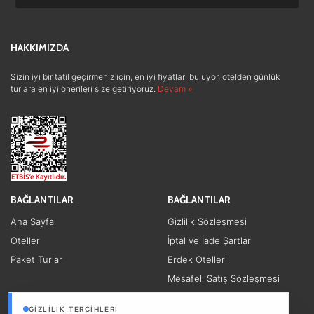
Otel ve Konaklama
(2)
Lüks ve Konfor
(1)
HAKKIMIZDA
Sizin iyi bir tatil geçirmeniz için, en iyi fiyatları buluyor, otelden günlük
turlara en iyi önerileri size getiriyoruz.
Devam »
BAĞLANTILAR
BAĞLANTILAR
Ana Sayfa
Gizlilik Sözleşmesi
Oteller
İptal ve İade Şartları
Paket Turlar
Erdek Otelleri
Mesafeli Satış Sözleşmesi
Diğer Linkler
GIZLILIK TERCIHLERI