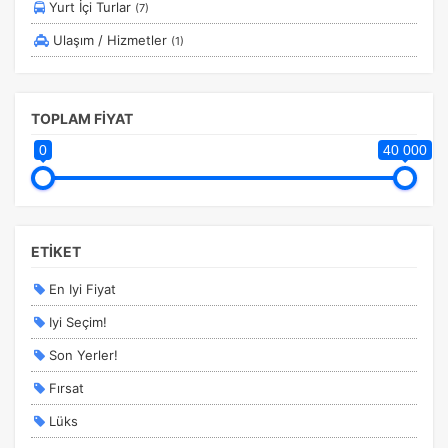
Yurt İçi Turlar
(7)
Tercihleri Kaydet
Ulaşım / Hizmetler
(1)
TOPLAM FİYAT
0
40 000
ETİKET
En Iyi Fiyat
Iyi Seçim!
Son Yerler!
Fırsat
Lüks