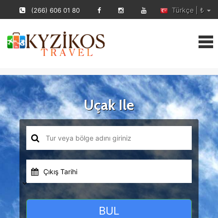
Türkçe | ₺
(266) 606 01 80
Uçak Ile
Çıkış Tarihi
BUL