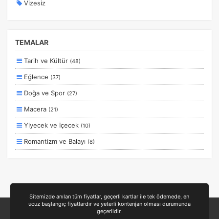
Vizesiz
Kesin Çıkışlı
Erken Rezervasyon
TEMALAR
Size Özel
Tarih ve Kültür
(48)
Planlanan
Eğlence
(37)
Otobüs Ile
Doğa ve Spor
(27)
Uçak Ile
Macera
(21)
Ekstralar Dahil
Yiyecek ve İçecek
(10)
Romantizm ve Balayı
(8)
Aile ve Çocuklar
(7)
Deniz
(6)
Ulaşım ve Transfer
(4)
Sitemizde anılan tüm fiyatlar, geçerli kartlar ile tek ödemede, en
ucuz başlangıç fiyatlardır ve yeterli kontenjan olması durumunda
Sağlık ve Güzellik
(3)
geçerlidir.