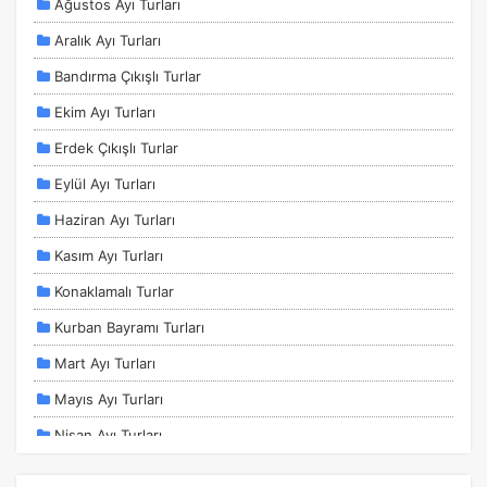
Ağustos Ayı Turları
Aralık Ayı Turları
Bandırma Çıkışlı Turlar
Ekim Ayı Turları
Erdek Çıkışlı Turlar
Eylül Ayı Turları
Haziran Ayı Turları
ÇEREZ KULLANIM AYARLARINIZ
Çerez tercihlerinizi
belirleyin
.
Kasım Ayı Turları
Daha fazla bilgi için
KVKK bilgilendirmemizi
,
çerez kullanım
ve
Konaklamalı Turlar
gizlilik koşullarını
inceleyebilirsiniz.
Kurban Bayramı Turları
Mart Ayı Turları
Zorunlu Çerezler
HER ZAMAN AKTIF
Mayıs Ayı Turları
Oturum yönetimi, güvenlik ve temel site işlevleri için
gereklidir. Bu çerezler olmadan site düzgün çalışmaz ve
Nisan Ayı Turları
devre dışı bırakılamaz.
Ocak Ayı Turları