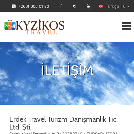
Türkçe | ₺
(266) 606 01 80
İLETİŞİM
Erdek Travel Turizm Danışmanlık Tic.
Ltd. Şti.
Erdek Vergi Dairesi, No: 3430783740 / TÜRSAB: 17031