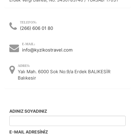
TELEFON:
(266) 606 01 80
E-MAIL:
info@kyzikostravel.com
ADRES:
Yalı Mah. 6000 Sok No:9/a Erdek BALIKESİR
Balıkesir
ÇEREZ KULLANIM AYARLARINIZ
Çerez tercihlerinizi
belirleyin
.
Daha fazla bilgi için
KVKK bilgilendirmemizi
,
çerez kullanım
ve
gizlilik koşullarını
inceleyebilirsiniz.
ADINIZ SOYADINIZ
Zorunlu Çerezler
HER ZAMAN AKTIF
E-MAIL ADRESİNİZ