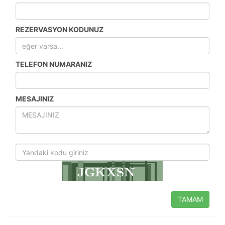
Oturum yönetimi, güvenlik ve temel site işlevleri için
gereklidir. Bu çerezler olmadan site düzgün çalışmaz ve
devre dışı bırakılamaz.
REZERVASYON KODUNUZ
TELEFON NUMARANIZ
İstatistik Çerezleri
Ziyaretçilerin siteyi nasıl kullandığını anonim olarak
ölçeriz. Hangi sayfaların popüler olduğunu ve
MESAJINIZ
kullanıcıların nerede zorluk yaşadığını anlamamıza
yardımcı olur.
Pazarlama Çerezleri
Size ve ilgi alanlarınıza uygun reklamlar göstermek için
kullanılır. Kapatırsanız reklamları görmeye devam
TAMAM
edersiniz, ancak daha az alakalı olabilirler.