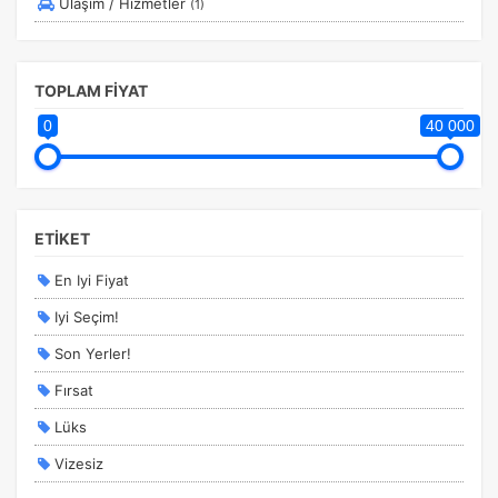
Ulaşım / Hizmetler
(1)
Pazarlama Çerezleri
Size ve ilgi alanlarınıza uygun reklamlar göstermek için
kullanılır. Kapatırsanız reklamları görmeye devam
TOPLAM FİYAT
edersiniz, ancak daha az alakalı olabilirler.
0
40 000
ETİKET
Tercihleri Kaydet
En Iyi Fiyat
Iyi Seçim!
Son Yerler!
Fırsat
Lüks
Vizesiz