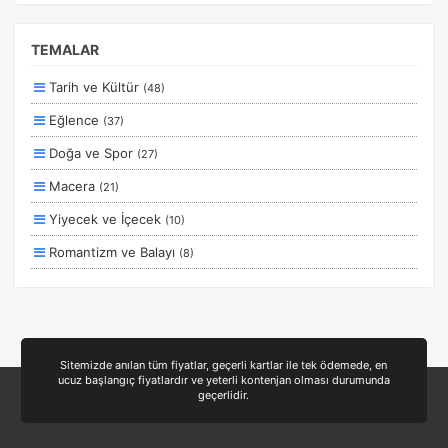
Kesin Çıkışlı
Erken Rezervasyon
TEMALAR
Size Özel
Tarih ve Kültür
(48)
Planlanan
Eğlence
(37)
Otobüs Ile
Doğa ve Spor
(27)
Uçak Ile
Macera
(21)
Ekstralar Dahil
Yiyecek ve İçecek
(10)
Romantizm ve Balayı
(8)
Aile ve Çocuklar
(7)
Deniz
(6)
Ulaşım ve Transfer
(4)
Sitemizde anılan tüm fiyatlar, geçerli kartlar ile tek ödemede, en
ucuz başlangıç fiyatlardır ve yeterli kontenjan olması durumunda
Sağlık ve Güzellik
(3)
geçerlidir.
Otel ve Konaklama
(2)