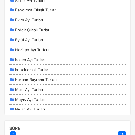
Aralık Ayı Turları
Bandırma Çıkışlı Turlar
Ekim Ayı Turları
Erdek Çıkışlı Turlar
Eylül Ayı Turları
Haziran Ayı Turları
Kasım Ayı Turları
Konaklamalı Turlar
Kurban Bayramı Turları
Mart Ayı Turları
Mayıs Ayı Turları
Nisan Ayı Turları
Ocak Ayı Turları
ÇEREZ KULLANIM AYARLARINIZ
SÜRE
Sömestir Turları
Çerez tercihlerinizi
belirleyin
.
0
15