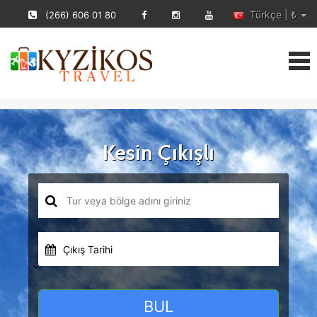
Türkçe | ₺
(266) 606 01 80
Kesin Çıkışlı
Çıkış Tarihi
BUL