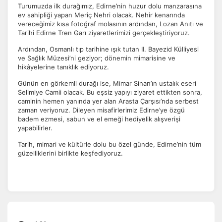
Turumuzda ilk durağımız, Edirne’nin huzur dolu manzarasına
ev sahipliği yapan Meriç Nehri olacak. Nehir kenarında
vereceğimiz kısa fotoğraf molasının ardından, Lozan Anıtı ve
ÇEREZ KULLANIM AYARLARINIZ
Tarihi Edirne Tren Garı ziyaretlerimizi gerçekleştiriyoruz.
Çerez tercihlerinizi
belirleyin
.
Ardından, Osmanlı tıp tarihine ışık tutan II. Bayezid Külliyesi
ve Sağlık Müzesi’ni geziyor; dönemin mimarisine ve
Daha fazla bilgi için
KVKK bilgilendirmemizi
,
çerez kullanım
ve
hikâyelerine tanıklık ediyoruz.
gizlilik koşullarını
inceleyebilirsiniz.
Günün en görkemli durağı ise, Mimar Sinan’ın ustalık eseri
Selimiye Camii olacak. Bu eşsiz yapıyı ziyaret ettikten sonra,
caminin hemen yanında yer alan Arasta Çarşısı’nda serbest
Zorunlu Çerezler
HER ZAMAN AKTIF
zaman veriyoruz. Dileyen misafirlerimiz Edirne’ye özgü
Oturum yönetimi, güvenlik ve temel site işlevleri için
badem ezmesi, sabun ve el emeği hediyelik alışverişi
gereklidir. Bu çerezler olmadan site düzgün çalışmaz ve
yapabilirler.
devre dışı bırakılamaz.
Tarih, mimari ve kültürle dolu bu özel günde, Edirne’nin tüm
güzelliklerini birlikte keşfediyoruz.
İstatistik Çerezleri
Ziyaretçilerin siteyi nasıl kullandığını anonim olarak
ölçeriz. Hangi sayfaların popüler olduğunu ve
kullanıcıların nerede zorluk yaşadığını anlamamıza