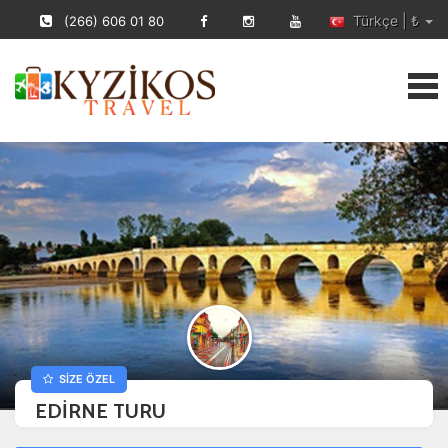
Türkçe | ₺
(266) 606 01 80
SİZE ÖZEL
EDİRNE TURU