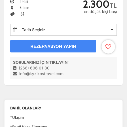
1 Gün
2.300
TL
yardımcı olur.
Edirne
en düşük kişi başı
34
Tarih Seçiniz
Pazarlama Çerezleri
Size ve ilgi alanlarınıza uygun reklamlar göstermek için
REZERVASYON YAPIN
kullanılır. Kapatırsanız reklamları görmeye devam
edersiniz, ancak daha az alakalı olabilirler.
SORULARINIZ İÇİN TIKLAYIN:
(266) 606 01 80
info@kyzikostravel.com
Tercihleri Kaydet
DAHİL OLANLAR:
*Ulaşım
*Ferdi Kaza Sigortası