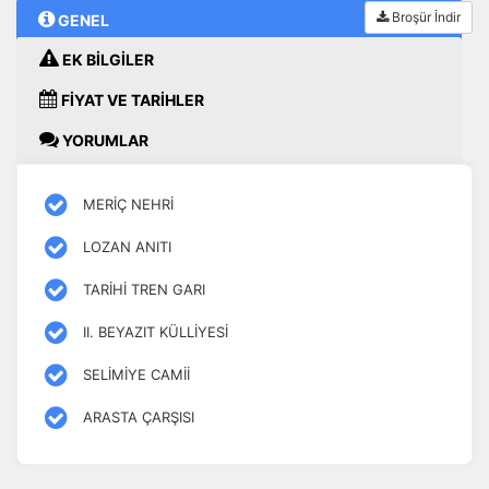
Broşür İndir
GENEL
EK BİLGİLER
FİYAT VE TARİHLER
YORUMLAR
MERİÇ NEHRİ
LOZAN ANITI
TARİHİ TREN GARI
II. BEYAZIT KÜLLİYESİ
SELİMİYE CAMİİ
ARASTA ÇARŞISI