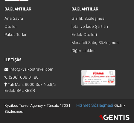
BAĞLANTILAR
BAĞLANTILAR
Ana Sayfa
Gizlilik Sözleşmesi
Oteller
İptal ve İade Şartları
Paket Turlar
Erdek Otelleri
Mesafeli Satış Sözleşmesi
Diğer Linkler
İLETİŞİM
info@kyzikostravel.com
(266) 606 01 80
Yalı Mah. 6000 Sok No:9/a
Erdek BALIKESİR
Hizmet Sözleşmesi
Kyzikos Travel Agency - Türsab: 17031
Gizlilik
Sözleşmesi
ÇEREZ KULLANIM AYARLARINIZ
Çerez tercihlerinizi
beli