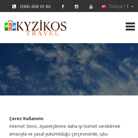
Türkçe | ₺
(266) 606 01 80
Çerez Kullanımı
Ana Sayfa
›
Çerez Kullanımı
Çerez Kullanımı
İnternet Sitesi, ziyaretçilerine daha iyi hizmet verebilmek
amacıyla ve yasal yükümlülüğü çerçevesinde, işbu