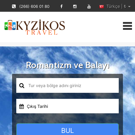
Türkçe | ₺
(266) 606 01 80
Romantizm ve Balayı
Çıkış Tarihi
BUL