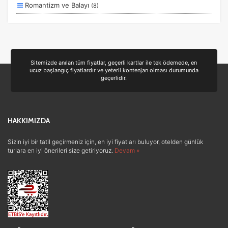
Romantizm ve Balayı
(8)
Aile ve Çocuklar
(7)
Deniz
(6)
Ulaşım ve Transfer
(4)
Sitemizde anılan tüm fiyatlar, geçerli kartlar ile tek ödemede, en
ucuz başlangıç fiyatlardır ve yeterli kontenjan olması durumunda
Sağlık ve Güzellik
(3)
geçerlidir.
Otel ve Konaklama
(2)
Lüks ve Konfor
(1)
HAKKIMIZDA
Sizin iyi bir tatil geçirmeniz için, en iyi fiyatları buluyor, otelden günlük
turlara en iyi önerileri size getiriyoruz.
Devam »