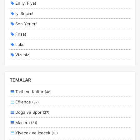
En Iyi Fiyat
Iyi Seçim!
Son Yerler!
Fırsat
Lüks
Vizesiz
Kesin Çıkışlı
Erken Rezervasyon
TEMALAR
Size Özel
Tarih ve Kültür
(48)
Planlanan
Eğlence
(37)
Otobüs Ile
Doğa ve Spor
(27)
Uçak Ile
Macera
(21)
Ekstralar Dahil
Yiyecek ve İçecek
(10)