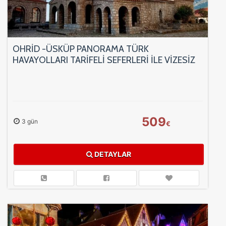
OHRİD -ÜSKÜP PANORAMA TÜRK
HAVAYOLLARI TARİFELİ SEFERLERİ İLE VİZESİZ
TUR 3 Gece 4 Gün
509
3 gün
€
DETAYLAR