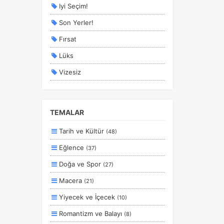
Iyi Seçim!
Son Yerler!
Fırsat
Lüks
Vizesiz
Kesin Çıkışlı
Erken Rezervasyon
TEMALAR
Size Özel
Tarih ve Kültür
(48)
Planlanan
Eğlence
(37)
Otobüs Ile
Doğa ve Spor
(27)
Uçak Ile
Macera
(21)
Ekstralar Dahil
Yiyecek ve İçecek
(10)
Romantizm ve Balayı
(8)