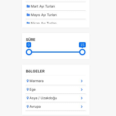
Mart Ayı Turları
Mayıs Ayı Turları
Nisan Ayı Turları
Ocak Ayı Turları
SÜRE
Sömestir Turları
0
15
Şubat ayı Turları
Temmuz Ayı Turları
a
r.
Yurtdışı Turları
BöLGELER
Marmara
Ege
Asya / Uzakdoğu
Avrupa