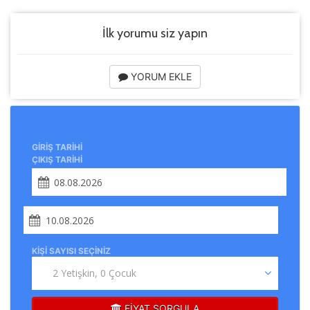
Size ve ilgi alanlarınıza uygun reklamlar göstermek için
kullanılır. Kapatırsanız reklamları görmeye devam
edersiniz, ancak daha az alakalı olabilirler.
İlk yorumu siz yapın
YORUM EKLE
Tercihleri Kaydet
GIRIŞ TARIHI
ÇIKIŞ TARIHI
KIŞI SAYISI SEÇINIZ
FİYAT SORGULA