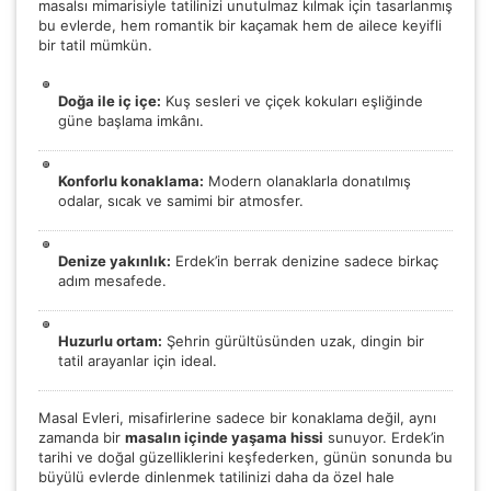
masalsı mimarisiyle tatilinizi unutulmaz kılmak için tasarlanmış
bu evlerde, hem romantik bir kaçamak hem de ailece keyifli
bir tatil mümkün.
Doğa ile iç içe:
Kuş sesleri ve çiçek kokuları eşliğinde
güne başlama imkânı.
Konforlu konaklama:
Modern olanaklarla donatılmış
odalar, sıcak ve samimi bir atmosfer.
Denize yakınlık:
Erdek’in berrak denizine sadece birkaç
adım mesafede.
Huzurlu ortam:
Şehrin gürültüsünden uzak, dingin bir
tatil arayanlar için ideal.
ÇEREZ KULLANIM AYARLARINIZ
Masal Evleri, misafirlerine sadece bir konaklama değil, aynı
Çerez tercihlerinizi
belirleyin
.
zamanda bir
masalın içinde yaşama hissi
sunuyor. Erdek’in
tarihi ve doğal güzelliklerini keşfederken, günün sonunda bu
Daha fazla bilgi için
KVKK bilgilendirmemizi
,
çerez kullanım
ve
büyülü evlerde dinlenmek tatilinizi daha da özel hale
gizlilik koşullarını
inceleyebilirsiniz.