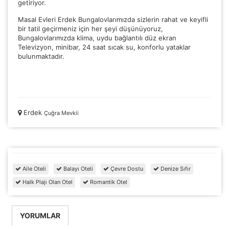
getiriyor.
Masal Evleri Erdek Bungalovlarımızda sizlerin rahat ve keyifli
Zorunlu Çerezler
bir tatil geçirmeniz için her şeyi düşünüyoruz,
HER ZAMAN AKTIF
Bungalovlarımızda klima, uydu bağlantılı düz ekran
Oturum yönetimi, güvenlik ve temel site işlevleri için
Televizyon, minibar, 24 saat sıcak su, konforlu yataklar
gereklidir. Bu çerezler olmadan site düzgün çalışmaz ve
bulunmaktadır.
devre dışı bırakılamaz.
Erdek
Çuğra Mevkii
İstatistik Çerezleri
Ziyaretçilerin siteyi nasıl kullandığını anonim olarak
ölçeriz. Hangi sayfaların popüler olduğunu ve
kullanıcıların nerede zorluk yaşadığını anlamamıza
yardımcı olur.
Aile Oteli
Balayı Oteli
Çevre Dostu
Denize Sıfır
Halk Plajı Olan Otel
Romantik Otel
YORUMLAR
Pazarlama Çerezleri