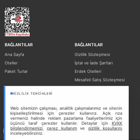
BAĞLANTILAR
BAĞLANTILAR
Ana Sayfa
Gizlilik Sözleşmesi
Oteller
İptal ve İade Şartları
Paket Turlar
Erdek Otelleri
Mesafeli Satış Sözleşmesi
Diğer Linkler
GIZLILIK TERCIHLERI
İLETİŞİM
info@kyzikostravel.com
Web sitemizin çalışması, analitik çalışmalarımız ve sitenin
kişiselleştirilmesi için çerezler kullanırız. Açık rıza
(266) 606 01 80
vermeniz halinde reklam pazarlama faaliyetlerimiz için
üçüncü taraf çerezler kullanılır. Detaylar için
KVKK
Yalı Mah. 6000 Sok No:9/a
bilgilendirmemizi
,
çerez kullanım
ve
gizlilik koşullarını
Erdek BALIKESİR
inceleyebilirsiniz.