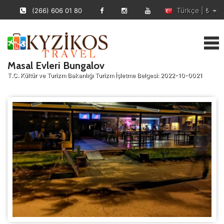
Türkçe | ₺
(266) 606 01 80
Masal Evleri Bungalov
T.C. Kültür ve Turizm Bakanlığı Turizm İşletme Belgesi: 2022-10-0021