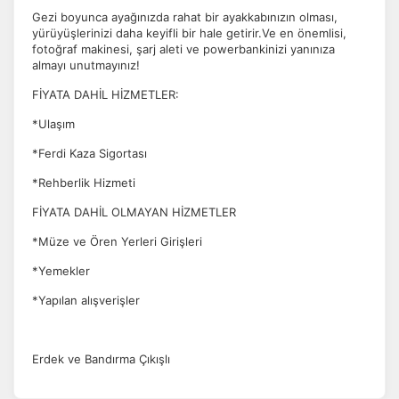
Gezi boyunca ayağınızda rahat bir ayakkabınızın olması,
yürüyüşlerinizi daha keyifli bir hale getirir.Ve en önemlisi,
Pazarlama Çerezleri
fotoğraf makinesi, şarj aleti ve powerbankinizi yanınıza
Size ve ilgi alanlarınıza uygun reklamlar göstermek için
almayı unutmayınız!
kullanılır. Kapatırsanız reklamları görmeye devam
FİYATA DAHİL HİZMETLER:
edersiniz, ancak daha az alakalı olabilirler.
*Ulaşım
*Ferdi Kaza Sigortası
*Rehberlik Hizmeti
FİYATA DAHİL OLMAYAN HİZMETLER
Tercihleri Kaydet
*Müze ve Ören Yerleri Girişleri
*Yemekler
*Yapılan alışverişler
Erdek ve Bandırma Çıkışlı