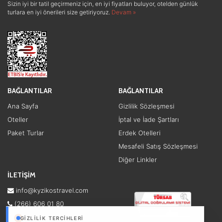
Sizin iyi bir tatil geçirmeniz için, en iyi fiyatları buluyor, otelden günlük
turlara en iyi önerileri size getiriyoruz.
Devam »
BAĞLANTILAR
BAĞLANTILAR
Ana Sayfa
Gizlilik Sözleşmesi
Oteller
İptal ve İade Şartları
Paket Turlar
Erdek Otelleri
Mesafeli Satış Sözleşmesi
Diğer Linkler
İLETİŞİM
info@kyzikostravel.com
(266) 606 01 80
Yalı Mah. 6000 Sok No:9/a
GIZLILIK TERCIHLERI