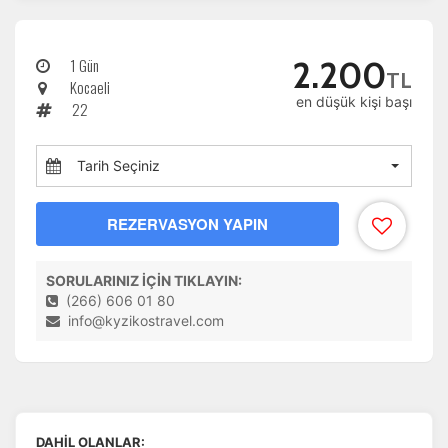
1 Gün
2.200
TL
Kocaeli
en düşük kişi başı
22
Tarih Seçiniz
REZERVASYON YAPIN
SORULARINIZ İÇİN TIKLAYIN:
(266) 606 01 80
info@kyzikostravel.com
DAHİL OLANLAR: