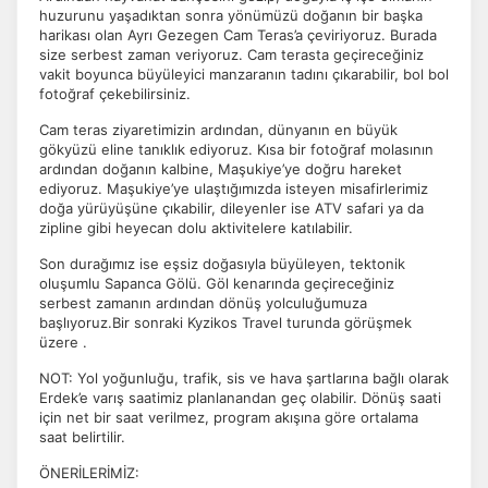
Çerez tercihlerinizi
belirleyin
.
huzurunu yaşadıktan sonra yönümüzü doğanın bir başka
harikası olan Ayrı Gezegen Cam Teras’a çeviriyoruz. Burada
Daha fazla bilgi için
KVKK bilgilendirmemizi
,
çerez kullanım
ve
size serbest zaman veriyoruz. Cam terasta geçireceğiniz
gizlilik koşullarını
inceleyebilirsiniz.
vakit boyunca büyüleyici manzaranın tadını çıkarabilir, bol bol
fotoğraf çekebilirsiniz.
Cam teras ziyaretimizin ardından, dünyanın en büyük
Zorunlu Çerezler
HER ZAMAN AKTIF
gökyüzü eline tanıklık ediyoruz. Kısa bir fotoğraf molasının
Oturum yönetimi, güvenlik ve temel site işlevleri için
ardından doğanın kalbine, Maşukiye’ye doğru hareket
gereklidir. Bu çerezler olmadan site düzgün çalışmaz ve
ediyoruz. Maşukiye’ye ulaştığımızda isteyen misafirlerimiz
doğa yürüyüşüne çıkabilir, dileyenler ise ATV safari ya da
devre dışı bırakılamaz.
zipline gibi heyecan dolu aktivitelere katılabilir.
Son durağımız ise eşsiz doğasıyla büyüleyen, tektonik
oluşumlu Sapanca Gölü. Göl kenarında geçireceğiniz
serbest zamanın ardından dönüş yolculuğumuza
başlıyoruz.Bir sonraki Kyzikos Travel turunda görüşmek
İstatistik Çerezleri
üzere .
Ziyaretçilerin siteyi nasıl kullandığını anonim olarak
ölçeriz. Hangi sayfaların popüler olduğunu ve
NOT: Yol yoğunluğu, trafik, sis ve hava şartlarına bağlı olarak
Erdek’e varış saatimiz planlanandan geç olabilir. Dönüş saati
kullanıcıların nerede zorluk yaşadığını anlamamıza
için net bir saat verilmez, program akışına göre ortalama
yardımcı olur.
saat belirtilir.
ÖNERİLERİMİZ: