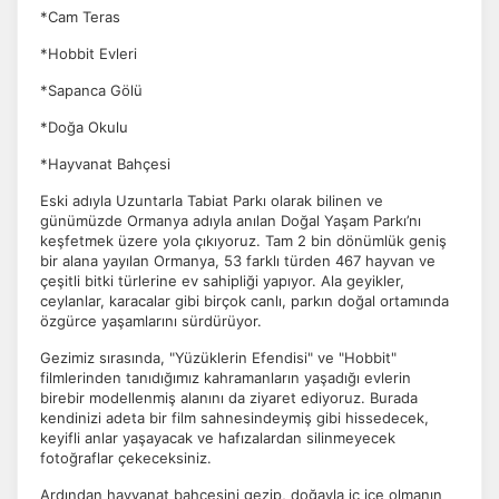
*Cam Teras
*Hobbit Evleri
*Sapanca Gölü
*Doğa Okulu
*Hayvanat Bahçesi
Eski adıyla Uzuntarla Tabiat Parkı olarak bilinen ve
günümüzde Ormanya adıyla anılan Doğal Yaşam Parkı’nı
keşfetmek üzere yola çıkıyoruz. Tam 2 bin dönümlük geniş
bir alana yayılan Ormanya, 53 farklı türden 467 hayvan ve
çeşitli bitki türlerine ev sahipliği yapıyor. Ala geyikler,
ceylanlar, karacalar gibi birçok canlı, parkın doğal ortamında
özgürce yaşamlarını sürdürüyor.
Gezimiz sırasında, "Yüzüklerin Efendisi" ve "Hobbit"
filmlerinden tanıdığımız kahramanların yaşadığı evlerin
birebir modellenmiş alanını da ziyaret ediyoruz. Burada
kendinizi adeta bir film sahnesindeymiş gibi hissedecek,
keyifli anlar yaşayacak ve hafızalardan silinmeyecek
fotoğraflar çekeceksiniz.
ÇEREZ KULLANIM AYARLARINIZ
Ardından hayvanat bahçesini gezip, doğayla iç içe olmanın