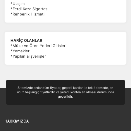
*Ulaşım
*Ferdi Kaza Sigortası
*Rehberlik Hizmeti
HARİÇ OLANLAR:
*Müze ve Ören Yerleri Girişleri
*Yemekler
*Yapılan alışverişler
Sitemizde anılan tüm fiyatlar, geçerli kartlar ile tek ödemede, en
ucuz başlangıç fiyatlardır ve yeterli kontenjan olması durumunda
geçerlidir.
HAKKIMIZDA