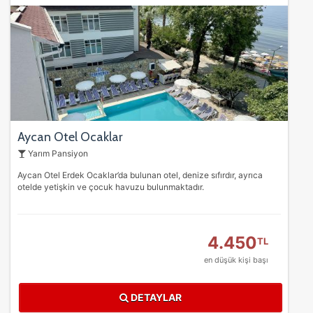
Aycan Otel Ocaklar
Yarım Pansiyon
Aycan Otel Erdek Ocaklar’da bulunan otel, denize sıfırdır, ayrıca
otelde yetişkin ve çocuk havuzu bulunmaktadır.
4.450
TL
en düşük kişi başı
ÇEREZ KULLANIM AYARLARINIZ
DETAYLAR
Çerez tercihlerinizi
belirleyin
.