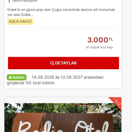
Yarım Pansiyon
Erdek’in en güzel plajı olan Çuğra mevkiinde denize sıfır konumda
yer alan Erdek…
AQUA HAVUZ
3.000
TL
en düşük kişi başı
DETAYLAR
14.06.2026 ile 12.09.2027 arasındaki
İndirim
girişlerde %5 özel indirim
-%12