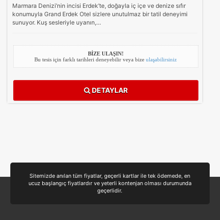
Marmara Denizi’nin incisi Erdek’te, doğayla iç içe ve denize sıfır
konumuyla Grand Erdek Otel sizlere unutulmaz bir tatil deneyimi
sunuyor. Kuş sesleriyle uyanın,…
BİZE ULAŞIN!
Bu tesis için farklı tarihleri deneyebilir veya bize
ulaşabilirsiniz
DETAYLAR
Sitemizde anılan tüm fiyatlar, geçerli kartlar ile tek ödemede, en
ucuz başlangıç fiyatlardır ve yeterli kontenjan olması durumunda
geçerlidir.