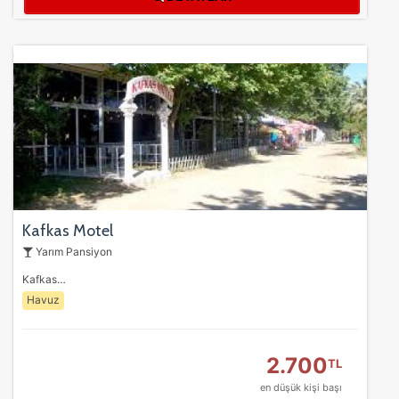
Pazarlama Çerezleri
Size ve ilgi alanlarınıza uygun reklamlar göstermek için
kullanılır. Kapatırsanız reklamları görmeye devam
edersiniz, ancak daha az alakalı olabilirler.
Tercihleri Kaydet
Kafkas Motel
Yarım Pansiyon
Kafkas…
Havuz
2.700
TL
en düşük kişi başı