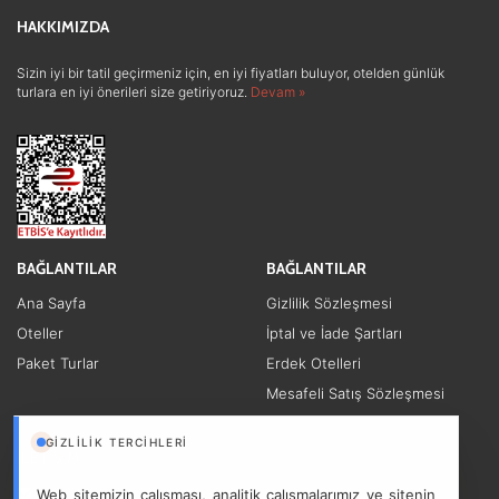
HAKKIMIZDA
Sizin iyi bir tatil geçirmeniz için, en iyi fiyatları buluyor, otelden günlük
turlara en iyi önerileri size getiriyoruz.
Devam »
BAĞLANTILAR
BAĞLANTILAR
Ana Sayfa
Gizlilik Sözleşmesi
Oteller
İptal ve İade Şartları
Paket Turlar
Erdek Otelleri
Mesafeli Satış Sözleşmesi
Diğer Linkler
GIZLILIK TERCIHLERI
İLETİŞİM
info@kyzikostravel.com
Web sitemizin çalışması, analitik çalışmalarımız ve sitenin