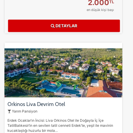
2.000
TL
en düşük kişi başı
DETAYLAR
Orkinos Liva Devrim Otel
Yarım Pansiyon
Erdek Ocaklar’ın İncisi: Liva Orkinos Otel ile Doğayla İç İçe
TatilBalıkesir’in en sevilen tatil cenneti Erdek’te, yeşil ile mavinin
kucaklaştığı huzurlu bir mola…