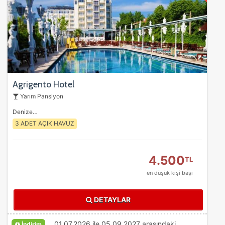
Agrigento Hotel
Yarım Pansiyon
Denize…
3 ADET AÇIK HAVUZ
4.500
TL
en düşük kişi başı
DETAYLAR
01.07.2026 ile 05.09.2027 arasındaki
İndirim