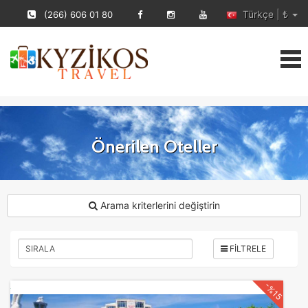
Türkçe | ₺
(266) 606 01 80
Önerilen Oteller
Arama kriterlerini değiştirin
FİLTRELE
-%15