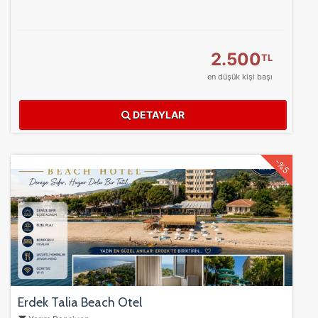
2.500
TL
en düşük kişi başı
DETAYLAR
-%5
Erdek Talia Beach Otel