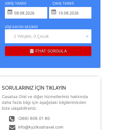
GIRIŞ TARIHI
ÇIKIŞ TARIHI
KIŞI SAYISI SEÇINIZ
FİYAT SORGULA
SORULARINIZ İÇİN TIKLAYIN
Casatua Otel ve diğer hizmetlerimiz hakkında
daha fazla bilgi için aşağıdaki bilgilerimizden
bize ulaşabilirsiniz.
(266) 606 01 80
info@kyzikostravel.com