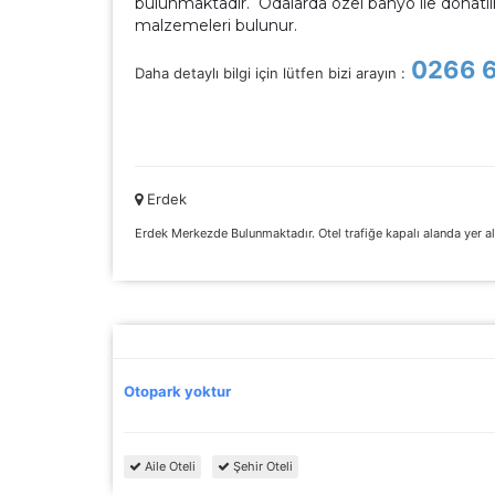
bulunmaktadır. Odalarda özel banyo ile donatılmı
çe
malzemeleri bulunur.
0266 6
Daha detaylı bilgi için lütfen bizi arayın :
İs
Zi
sa
an
Erdek
P
Erdek Merkezde Bulunmaktadır. Otel trafiğe kapalı alanda yer a
Si
Ka
al
Otopark yoktur
Aile Oteli
Şehir Oteli