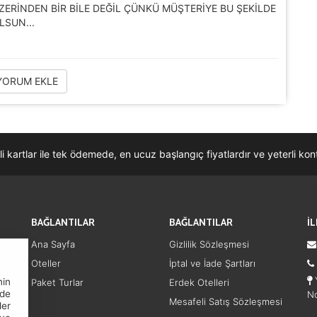
ERİNDEN BİR BİLE DEĞİL ÇÜNKÜ MÜŞTERİYE BU ŞEKİLDE
LSUN...
ORUM EKLE
li kartlar ile tek ödemede, en ucuz başlangıç fiyatlardır ve yeterli k
BAĞLANTILAR
BAĞLANTILAR
İ
Ana Sayfa
Gizlilik Sözleşmesi
Oteller
İptal ve İade Şartları
Y
nin
Paket Turlar
Erdek Otelleri
nde
No
Mesafeli Satış Sözleşmesi
ler