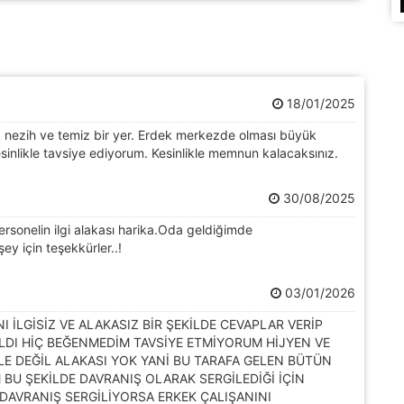
18/01/2025
k nezih ve temiz bir yer. Erdek merkezde olması büyük
esinlikle tavsiye ediyorum. Kesinlikle memnun kalacaksınız.
30/08/2025
sonelin ilgi alakası harika.Oda geldiğimde
ey için teşekkürler..!
03/01/2026
 İLGİSİZ VE ALAKASIZ BİR ŞEKİLDE CEVAPLAR VERİP
ALDI HİÇ BEĞENMEDİM TAVSİYE ETMİYORUM HİJYEN VE
İLE DEĞİL ALAKASI YOK YANİ BU TARAFA GELEN BÜTÜN
BU ŞEKİLDE DAVRANIŞ OLARAK SERGİLEDİĞİ İÇİN
 DAVRANIŞ SERGİLİYORSA ERKEK ÇALIŞANINI