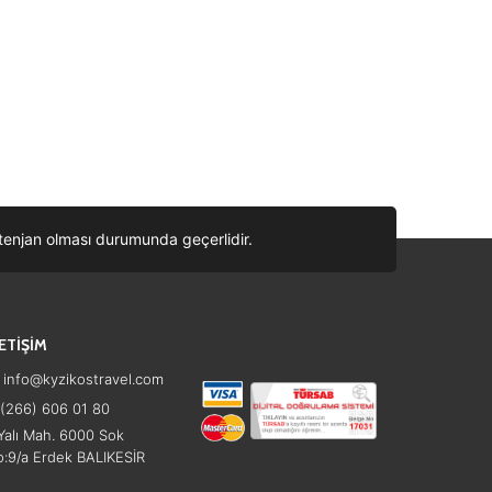
ontenjan olması durumunda geçerlidir.
LETİŞİM
info@kyzikostravel.com
(266) 606 01 80
alı Mah. 6000 Sok
:9/a Erdek BALIKESİR