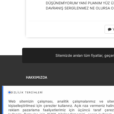
DÜŞÜNEMİYORUM YANİ PUANIM YÜZ ÜZ
DAVRANIŞ SERGİLENMEZ NE OLURSA O
Y
Sitemizde anılan tüm fiyatlar, geçer
HAKKIMIZDA
Sizin iyi bir tatil geçirmeniz için, en iyi fiyatları buluyor, otelden
günlük turlara en iyi önerileri size getiriyoruz.
Devam »
GIZLILIK TERCIHLERI
Web sitemizin çalışması, analitik çalışmalarımız ve site
kişiselleştirilmesi için çerezler kullanırız. Açık rıza vermeniz hali
reklam pazarlama faaliyetlerimiz için üçüncü taraf çerez