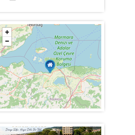
+
−
a
r.