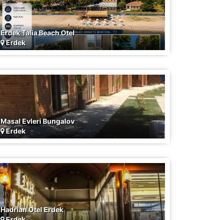
Erdek Talia Beach Otel
Erdek
Masal Evleri Bungalov
Erdek
Hadrian Otel Erdek
Erdek