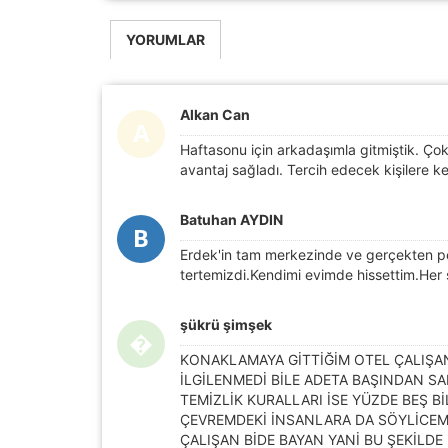
YORUMLAR
Alkan Can
A
Haftasonu için arkadaşımla gitmiştik. Ço
avantaj sağladı. Tercih edecek kişilere k
Batuhan AYDIN
B
Erdek'in tam merkezinde ve gerçekten per
tertemizdi.Kendimi evimde hissettim.Her ş
şükrü şimşek
�
KONAKLAMAYA GİTTİĞİM OTEL ÇALIŞANI
İLGİLENMEDİ BİLE ADETA BAŞINDAN S
TEMİZLİK KURALLARI İSE YÜZDE BEŞ B
ÇEVREMDEKİ İNSANLARA DA SÖYLİCEM 
ÇALIŞAN BİDE BAYAN YANİ BU ŞEKİLDE