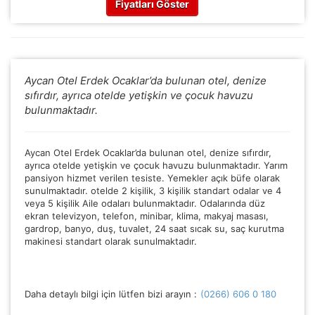
Fiyatları Göster
Aycan Otel Erdek Ocaklar’da bulunan otel, denize
sıfırdır, ayrıca otelde yetişkin ve çocuk havuzu
bulunmaktadır.
Aycan Otel Erdek Ocaklar’da bulunan otel, denize sıfırdır,
ayrıca otelde yetişkin ve çocuk havuzu bulunmaktadır. Yarım
pansiyon hizmet verilen tesiste. Yemekler açık büfe olarak
sunulmaktadır. otelde 2 kişilik, 3 kişilik standart odalar ve 4
veya 5 kişilik Aile odaları bulunmaktadır. Odalarında düz
ÇEREZ KULLANIM AYARLARINIZ
ekran televizyon, telefon, minibar, klima, makyaj masası,
Çerez tercihlerinizi
belirleyin
.
gardrop, banyo, duş, tuvalet, 24 saat sıcak su, saç kurutma
makinesi standart olarak sunulmaktadır.
Daha fazla bilgi için
KVKK bilgilendirmemizi
,
çerez kullanım
ve
gizlilik koşullarını
inceleyebilirsiniz.
Daha detaylı bilgi için lütfen bizi arayın :
(0266) 606 0 180
Zorunlu Çerezler
HER ZAMAN AKTIF