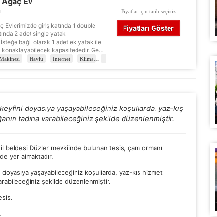
ı Ağaç Ev
urum yönetimi, güvenlik ve temel site işlevleri için gereklidir. Bu
ı
Fiyatlar için tarih seçiniz
rezler olmadan site düzgün çalışmaz ve devre dışı bırakılamaz.
ç Evlerimizde giriş katında 1 double
Fiyatları Göster
ında 2 adet single yatak
̇steğe bağlı olarak 1 adet ek yatak ile
̧i konaklayabilecek kapasitededir. Ge…
tatistik Çerezleri
Makinesi
Havlu
Internet
Klima
Mini Bar
Ocak
Televizyon
Tuvalet
yaretçilerin siteyi nasıl kullandığını anonim olarak ölçeriz. Hangi
yfaların popüler olduğunu ve kullanıcıların nerede zorluk yaşadığını
lamamıza yardımcı olur.
keyfini doyasıya yaşayabileceğiniz koşullarda, yaz-kış
azarlama Çerezleri
nın tadına varabileceğiniz şekilde düzenlenmiştir.
ze ve ilgi alanlarınıza uygun reklamlar göstermek için kullanılır.
patırsanız reklamları görmeye devam edersiniz, ancak daha az
akalı olabilirler.
atil beldesi Düzler mevkiinde bulunan tesis, çam ormanı
de yer almaktadır.
i doyasıya yaşayabileceğiniz koşullarda, yaz-kış hizmet
rabileceğiniz şekilde düzenlenmiştir.
Tümünü Reddet
Tümünü Kabul Et
Tercihleri Kaydet
sis.
.