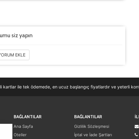
rumu siz yapın
ORUM EKLE
li kartlar ile tek ödemede, en ucuz başlangıç fiyatlardır ve yeterli k
BAĞLANTILAR
BAĞLANTILAR
İ
Ana Sayfa
Gizlilik Sözleşmesi
Oteller
İptal ve İade Şartları