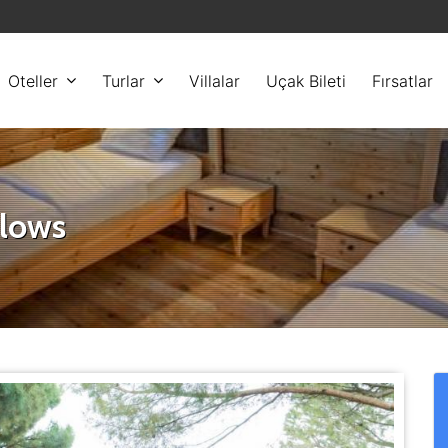
Oteller
Turlar
Villalar
Uçak Bileti
Fırsatlar
alows