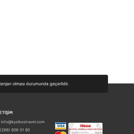
ontenjan olması durumunda geçerlidir.
LETİŞİM
info@kyzikostravel.com
(266) 606 01 80