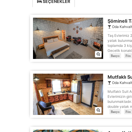
SEÇENEKLER
Şömineli T
Oda Kahvalt
Taş Evlerimiz 2
yatak bulunmakt
toplamda 3 kis
Gecelik konakl
Banyo
Fön 
Ç
Mutfaklı S
Oda Kahvalt
Si
Mutfaklı Suit 
de
Evlerimizin gir
iz
bulunmaktadır.
Da
double yatak m
in
Banyo
Fön 
Z