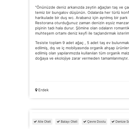
"Önünüzde deniz arkanızda zeytin ağaçları taş ve çam
temiz bir bungalov düşünün. Odalarda her türlü konfor
harikulade bir duş wc. Arabanız için ayrılmış bir park
Restorana oturduğunuz zaman denizin eşsiz manzarası
pişinin tadı hala durur. Şömine olan odaların romantik 
muhteşem ortamı deniz keyfi ile taçlandırmak isterim
Tesiste toplam 9 adet ağaç , 5 adet taş ev bulunmak
edilmiş, dış ve iç mobilyasında organik ahşap ürünler
edilmiş olan yapılarımızda kullanılan tüm organik malz
doğaya ve ekolojiye zarar vermeden tamamlanmıştır.
Erdek
Aile Oteli
Balayı Oteli
Çevre Dostu
Denize Sı