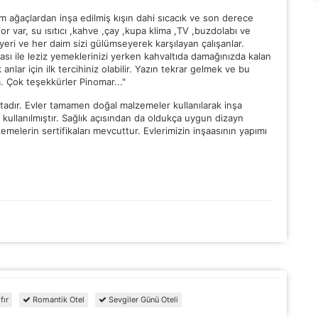
 ağaçlardan inşa edilmiş kışın dahi sıcacık ve son derece
 var, su ısıtıcı ,kahve ,çay ,kupa klima ,TV ,buzdolabı ve
 yeri ve her daim sizi gülümseyerek karşılayan çalışanlar.
 ile leziz yemeklerinizi yerken kahvaltıda damağınızda kalan
anlar için ilk tercihiniz olabilir. Yazın tekrar gelmek ve bu
. Çok teşekkürler Pinomar..."
tadır. Evler tamamen doğal malzemeler kullanılarak inşa
 kullanılmıştır. Sağlık açısından da oldukça uygun dizayn
emelerin sertifikaları mevcuttur. Evlerimizin inşaasının yapımı
fır
Romantik Otel
Sevgiler Günü Oteli