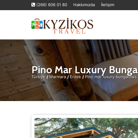
(266) 606 01 80
Hakkımızda
İletişim
Pino Mar Luxury Bung
Türkiye
/
Marmara
/
Erdek
/
Pino mar luxury bungalows