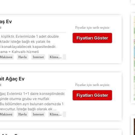
aş Ev
ı
Fiyatlar için tarih seçiniz
 kişiliktir. Evlerimizde 1 adet double
Fiyatları Göster
adır isteğe bağlı ek yatak ile
̧i konaklayabilecek kapasitededir.
ama + Kahvaltı hizmeti
Makinesi
Havlu
Internet
Klima
Mini Bar
Ocak
Televizyon
Tuvalet
ÇEREZ KULLANIM AYARLARINIZ
erez tercihlerinizi
belirleyin
.
uit Ağaç Ev
ı
Fiyatlar için tarih seçiniz
ze daha kişiselleştirilmiş bir web deneyimi sunmak için bazı bilgileri tarayıcınızda
Ağaç Evlerimiz 1+1 daire konseptindedir.
polayabilir, bunları yurt içi ve yurt dışındaki hizmet sağlayıcılarla paylaşabiliriz. Bun
Fiyatları Göster
işinde oturma grubu ve mutfak
in vermemeyi seçebilirsiniz ancak bu durumda sitemiz umduğumuz gibi çalışmaya bili
Bu bölümden ayrı bulunan odamızda 1
ha fazla bilgi için
KVKK bilgilendirmemizi
,
çerez kullanım
ve
gizlilik koşullarını
evcuttur. İsteğe bağlı olarak ek …
celeyebilirsiniz.
Makinesi
Havlu
Internet
Klima
Televizyon
Tuvalet
Uydu Yayını
orunlu Çerezler
HER ZAMAN AKTIF