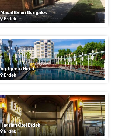
Masal Evleri Bungalov
Erdek
Uydu Yayını
Agrigento Hotel
Erdek
Hadrian Otel Erdek
Erdek