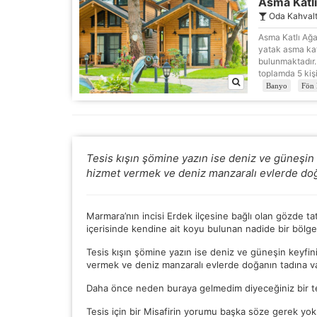
Asma Katl
Ot
Oda Kahvalt
çe
Asma Katlı Ağa
yatak asma kat
bulunmaktadır. I
toplamda 5 kis
İs
Banyo
Fön 
Zi
sa
an
Tesis kışın şömine yazın ise deniz ve güneşin 
P
hizmet vermek ve deniz manzaralı evlerde doğa
Si
Ka
al
Marmara’nın incisi Erdek ilçesine bağlı olan gözde t
içerisinde kendine ait koyu bulunan nadide bir bölge
Tesis kışın şömine yazın ise deniz ve güneşin keyfin
vermek ve deniz manzaralı evlerde doğanın tadına va
Daha önce neden buraya gelmedim diyeceğiniz bir te
Tesis için bir Misafirin yorumu başka söze gerek yok