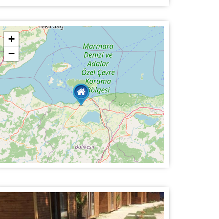
+
−
Uydu Yayını
a
r.