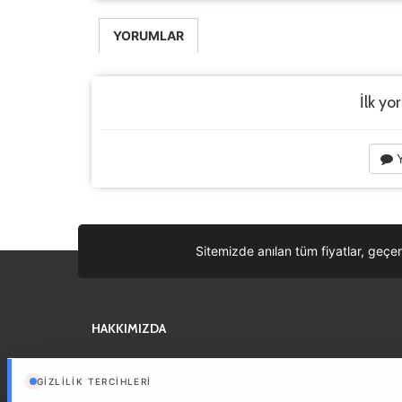
YORUMLAR
İlk yo
Y
Sitemizde anılan tüm fiyatlar, geçer
HAKKIMIZDA
Sizin iyi bir tatil geçirmeniz için, en iyi fiyatları buluyor, otelden
günlük turlara en iyi önerileri size getiriyoruz.
Devam »
GIZLILIK TERCIHLERI