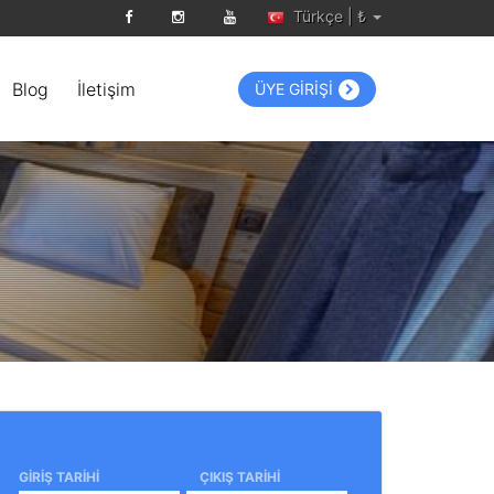
Türkçe | ₺
Blog
İletişim
ÜYE GİRİŞİ
GIRIŞ TARIHI
ÇIKIŞ TARIHI