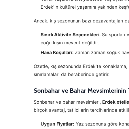
Erdek'in kültürel yaşamını yakından keşfe
Z
Ancak, kış sezonunun bazı dezavantajları d
Ot
çe
Sınırlı Aktivite Seçenekleri
: Su sporları 
çoğu kışın mevcut değildir.
İs
Hava Koşulları
: Zaman zaman soğuk hava 
Zi
sa
Özetle, kış sezonunda Erdek'te konaklama, sa
an
sınırlamaları da beraberinde getirir.
Sonbahar ve Bahar Mevsimlerinin T
P
Si
Sonbahar ve bahar mevsimleri,
Erdek otelle
Ka
al
birçok avantaj, tatilcilerin tercihlerinde etk
Uygun Fiyatlar:
Yaz sezonuna göre konakl