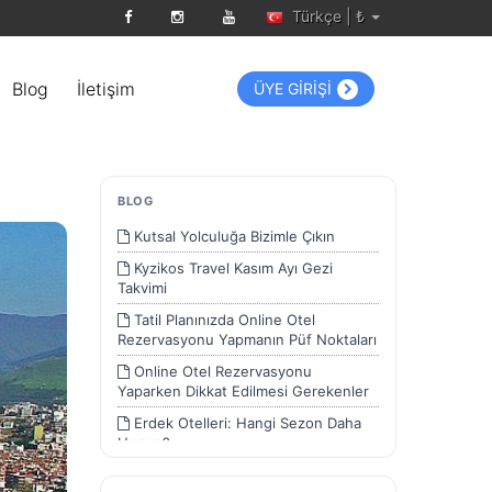
Türkçe | ₺
Blog
İletişim
ÜYE GİRİŞİ
BLOG
Kutsal Yolculuğa Bizimle Çıkın
Kyzikos Travel Kasım Ayı Gezi
Takvimi
Tatil Planınızda Online Otel
Rezervasyonu Yapmanın Püf Noktaları
Online Otel Rezervasyonu
Yaparken Dikkat Edilmesi Gerekenler
Erdek Otelleri: Hangi Sezon Daha
Uygun?
Erdek Otelleri: Yılın Her Dönemi