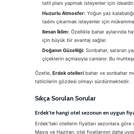
tatil planı yapmak isteyenler için idealdir
Huzurlu Atmosfer:
Yoğun yaz kalabalığı
tadını çıkarmak isteyenler için mükemmel
Ilıman İklim:
Özellikle bahar aylarında hav
için büyük bir avantaj sağlar.
Doğanın Güzelliği:
Sonbahar, sararan yap
çiçeklerin açmasıyla canlanır. Bu muhteşe
Özetle,
Erdek otelleri
bahar ve sonbahar mev
tatilcilerin gözdesi olmayı sürdürmektedir.
Sıkça Sorulan Sorular
Erdek'te hangi otel sezonun en uygun fiya
Erdek'teki otellerin fiyatları sezonlara göre 
Mayıs ve Haziran, otel fiyatlarının daha uyg