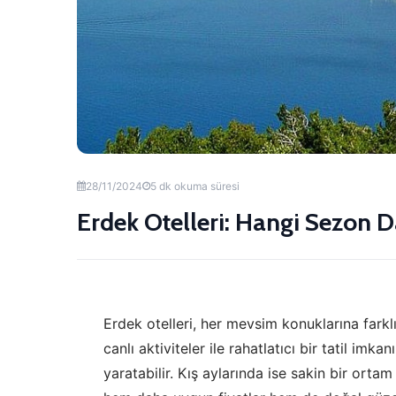
28/11/2024
5 dk okuma süresi
Erdek Otelleri: Hangi Sezon
Erdek otelleri, her mevsim konuklarına far
canlı aktiviteler ile rahatlatıcı bir tatil im
yaratabilir. Kış aylarında ise sakin bir orta