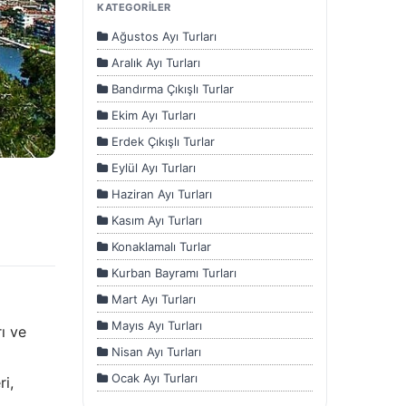
Misafir Bekliyor.
KATEGORİLER
Muğla'da Sıradışı Tatil Deneyimi
Ağustos Ayı Turları
Manisa'da Keşfedilecek 5 Eşsiz Yer
Aralık Ayı Turları
Kütahya'nın Büyüleyici Doğal
Bandırma Çıkışlı Turlar
Güzellikleri
Ekim Ayı Turları
İzmir: Tatil için Mükemmel Bir
Seçenek
Erdek Çıkışlı Turlar
Devamını Göster
Eylül Ayı Turları
Haziran Ayı Turları
Kasım Ayı Turları
Konaklamalı Turlar
Kurban Bayramı Turları
Mart Ayı Turları
Mayıs Ayı Turları
ı ve
Nisan Ayı Turları
Ocak Ayı Turları
ri,
Sömestir Turları