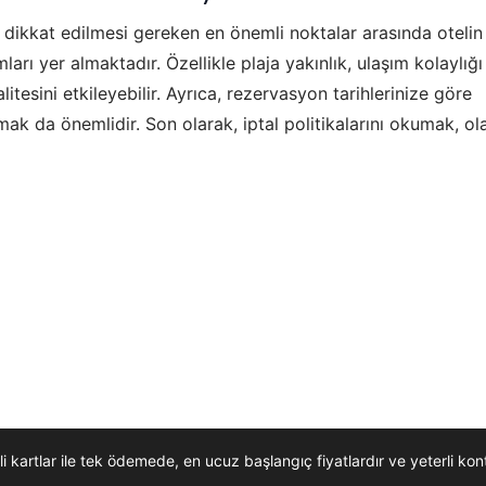
ikkat edilmesi gereken en önemli noktalar arasında otelin
rı yer almaktadır. Özellikle plaja yakınlık, ulaşım kolaylığı
litesini etkileyebilir. Ayrıca, rezervasyon tarihlerinize göre
mak da önemlidir. Son olarak, iptal politikalarını okumak, ol
li kartlar ile tek ödemede, en ucuz başlangıç fiyatlardır ve yeterli k