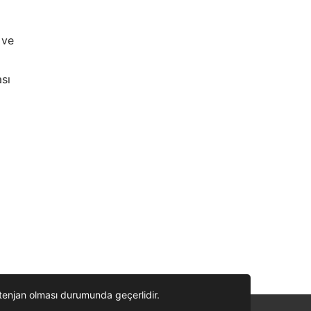
 ve
ası
ontenjan olması durumunda geçerlidir.