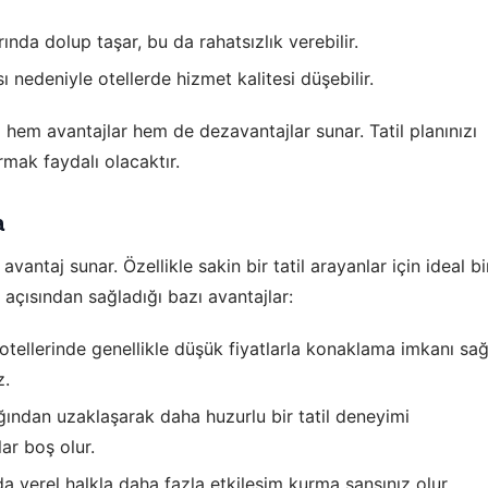
rında dolup taşar, bu da rahatsızlık verebilir.
ı nedeniyle otellerde hizmet kalitesi düşebilir.
em avantajlar hem de dezavantajlar sunar. Tatil planınızı
mak faydalı olacaktır.
a
ntaj sunar. Özellikle sakin bir tatil arayanlar için ideal bi
 açısından sağladığı bazı avantajlar:
ÇEREZ KULLANIM AYARLARINIZ
otellerinde genellikle düşük fiyatlarla konaklama imkanı sağ
erez tercihlerinizi
belirleyin
.
z.
ze daha kişiselleştirilmiş bir web deneyimi sunmak için bazı bilgileri tarayıcınızda
ğından uzaklaşarak daha huzurlu bir tatil deneyimi
polayabilir, bunları yurt içi ve yurt dışındaki hizmet sağlayıcılarla paylaşabiliriz. Bun
in vermemeyi seçebilirsiniz ancak bu durumda sitemiz umduğumuz gibi çalışmaya bili
lar boş olur.
ha fazla bilgi için
KVKK bilgilendirmemizi
,
çerez kullanım
ve
gizlilik koşullarını
celeyebilirsiniz.
nda yerel halkla daha fazla etkileşim kurma şansınız olur.