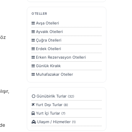
Şubat ayı Turları
OTELLER
Temmuz Ayı Turları
Avşa Otelleri
Yurtdışı Turları
Ayvalık Otelleri
söz
Çuğra Otelleri
Erdek Otelleri
Erken Rezervasyon Otelleri
Günlük Kiralık
Muhafazakar Oteller
Ocaklar Otelleri
ışır,
Önerilen Oteller
Günübirlik Turlar
(32)
Yurt Dışı Turlar
(8)
Yurt İçi Turlar
(7)
Ulaşım / Hizmetler
(1)
nde