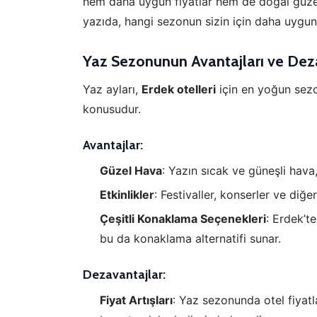
hem daha uygun fiyatlar hem de doğal güzellik
yazıda, hangi sezonun sizin için daha uygun 
Yaz Sezonunun Avantajları ve Deza
Yaz ayları,
Erdek otelleri
için en yoğun sezo
konusudur.
Avantajlar:
Güzel Hava
: Yazın sıcak ve güneşli hava,
Etkinlikler
: Festivaller, konserler ve diğe
Çeşitli Konaklama Seçenekleri
: Erdek’t
bu da konaklama alternatifi sunar.
Dezavantajlar:
Fiyat Artışları
: Yaz sezonunda otel fiyatl