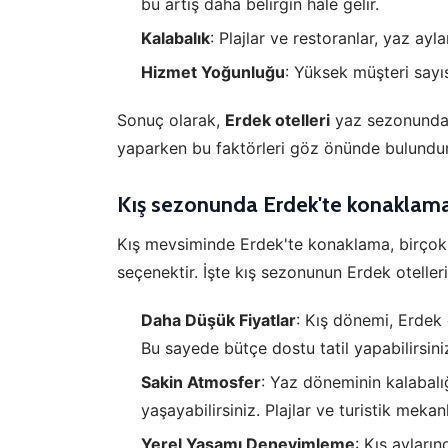
bu artış daha belirgin hale gelir.
Kalabalık
: Plajlar ve restoranlar, yaz ayla
Hizmet Yoğunluğu
: Yüksek müşteri sayıs
Sonuç olarak,
Erdek otelleri
yaz sezonunda h
yaparken bu faktörleri göz önünde bulundur
Kış sezonunda Erdek'te konaklam
Kış mevsiminde Erdek'te konaklama, birçok ava
seçenektir. İşte kış sezonunun Erdek otelleri
Daha Düşük Fiyatlar
: Kış dönemi, Erdek 
Ç
Bu sayede bütçe dostu tatil yapabilirsini
Si
Sakin Atmosfer
: Yaz döneminin kalabalı
de
iz
yaşayabilirsiniz. Plajlar ve turistik mekan
Da
in
Yerel Yaşamı Deneyimleme
: Kış ayları