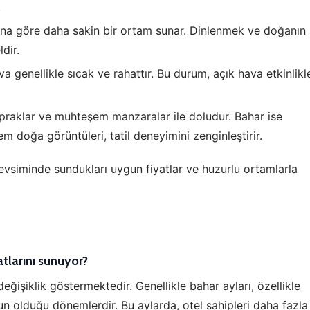
.
Tümünü Reddet
Tümünü Kabul Et
Tercihleri Kaydet
na göre daha sakin bir ortam sunar. Dinlenmek ve doğanın
dir.
a genellikle sıcak ve rahattır. Bu durum, açık hava etkinlikle
raklar ve muhteşem manzaralar ile doludur. Bahar ise
m doğa görüntüleri, tatil deneyimini zenginleştirir.
siminde sundukları uygun fiyatlar ve huzurlu ortamlarla
tlarını sunuyor?
değişiklik göstermektedir. Genellikle bahar ayları, özellikle
un olduğu dönemlerdir. Bu aylarda, otel sahipleri daha fazla