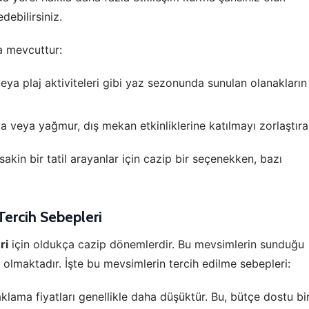
debilirsiniz.
orunlu Çerezler
HER ZAMAN AKTIF
a mevcuttur:
urum yönetimi, güvenlik ve temel site işlevleri için gereklidir. Bu
rezler olmadan site düzgün çalışmaz ve devre dışı bırakılamaz.
veya plaj aktiviteleri gibi yaz sezonunda sunulan olanakların
tatistik Çerezleri
veya yağmur, dış mekan etkinliklerine katılmayı zorlaştırabi
yaretçilerin siteyi nasıl kullandığını anonim olarak ölçeriz. Hangi
yfaların popüler olduğunu ve kullanıcıların nerede zorluk yaşadığını
kin bir tatil arayanlar için cazip bir seçenekken, bazı
lamamıza yardımcı olur.
ercih Sebepleri
azarlama Çerezleri
ze ve ilgi alanlarınıza uygun reklamlar göstermek için kullanılır.
ri
için oldukça cazip dönemlerdir. Bu mevsimlerin sunduğu
patırsanız reklamları görmeye devam edersiniz, ancak daha az
akalı olabilirler.
ili olmaktadır. İşte bu mevsimlerin tercih edilme sebepleri:
ama fiyatları genellikle daha düşüktür. Bu, bütçe dostu bi