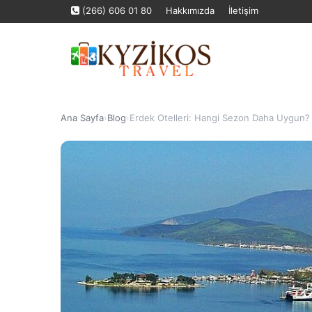
(266) 606 01 80
Hakkımızda
İletişim
Ana Sayfa
›
Blog
›
Erdek Otelleri: Hangi Sezon Daha Uygun?