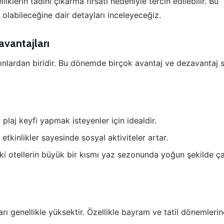
lerin tadını çıkarma fırsatı nedeniyle tercih edilebilir. Bu
olabileceğine dair detayları inceleyeceğiz.
vantajları
nlardan biridir. Bu dönemde birçok avantaj ve dezavantaj 
 plaj keyfi yapmak isteyenler için idealdir.
r etkinlikler sayesinde sosyal aktiviteler artar.
eki otellerin büyük bir kısmı yaz sezonunda yoğun şekilde çal
arı genellikle yüksektir. Özellikle bayram ve tatil dönemleri