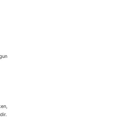
ygun
ken,
dir.