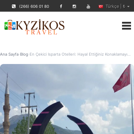
Türkçe | ₺
(266) 606 01 80
Ana Sayfa
›
Blog
›
En Çekici Isparta Otelleri: Hayal Ettiğiniz Konaklamayı…