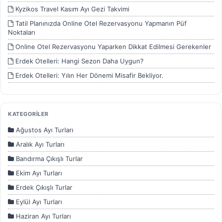
Kyzikos Travel Kasım Ayı Gezi Takvimi
Tatil Planınızda Online Otel Rezervasyonu Yapmanın Püf
Noktaları
Online Otel Rezervasyonu Yaparken Dikkat Edilmesi Gerekenler
Erdek Otelleri: Hangi Sezon Daha Uygun?
Erdek Otelleri: Yılın Her Dönemi Misafir Bekliyor.
Muğla'da Sıradışı Tatil Deneyimi
Manisa'da Keşfedilecek 5 Eşsiz Yer
KATEGORİLER
Kütahya'nın Büyüleyici Doğal Güzellikleri
Ağustos Ayı Turları
İzmir: Tatil için Mükemmel Bir Seçenek
Aralık Ayı Turları
Devamını Göster
Bandırma Çıkışlı Turlar
Ekim Ayı Turları
Erdek Çıkışlı Turlar
Eylül Ayı Turları
Haziran Ayı Turları