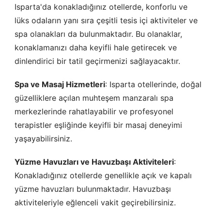
Isparta'da konakladığınız otellerde, konforlu ve
lüks odaların yanı sıra çeşitli tesis içi aktiviteler ve
spa olanakları da bulunmaktadır. Bu olanaklar,
konaklamanızı daha keyifli hale getirecek ve
dinlendirici bir tatil geçirmenizi sağlayacaktır.
Spa ve Masaj Hizmetleri
: Isparta otellerinde, doğal
güzelliklere açılan muhteşem manzaralı spa
merkezlerinde rahatlayabilir ve profesyonel
terapistler eşliğinde keyifli bir masaj deneyimi
yaşayabilirsiniz.
ÇEREZ KULLANIM AYARLARINIZ
Çerez tercihlerinizi
belirleyin
.
Yüzme Havuzları ve Havuzbaşı Aktiviteleri
:
Daha fazla bilgi için
KVKK bilgilendirmemizi
,
çerez kullanım
ve
Konakladığınız otellerde genellikle açık ve kapalı
gizlilik koşullarını
inceleyebilirsiniz.
yüzme havuzları bulunmaktadır. Havuzbaşı
aktiviteleriyle eğlenceli vakit geçirebilirsiniz.
Zorunlu Çerezler
HER ZAMAN AKTIF