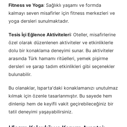
Oturum yönetimi, güvenlik ve temel site işlevleri için
Fitness ve Yoga
: Sağlıklı yaşamı ve formda
gereklidir. Bu çerezler olmadan site düzgün çalışmaz ve
kalmayı seven misafirler için fitness merkezleri ve
devre dışı bırakılamaz.
yoga dersleri sunulmaktadır.
Tesis İçi Eğlence Aktiviteleri
: Oteller, misafirlerine
özel olarak düzenlenen aktiviteler ve etkinliklerle
İstatistik Çerezleri
dolu bir konaklama deneyimi sunar. Bu aktiviteler
Ziyaretçilerin siteyi nasıl kullandığını anonim olarak ölçeriz.
Hangi sayfaların popüler olduğunu ve kullanıcıların nerede
arasında Türk hamamı ritüelleri, yemek pişirme
zorluk yaşadığını anlamamıza yardımcı olur.
dersleri ve şarap tadım etkinlikleri gibi seçenekler
bulunabilir.
Bu olanaklar, Isparta'daki konaklamanızı unutulmaz
Pazarlama Çerezleri
kılmak için özenle tasarlanmıştır. Bu sayede hem
Size ve ilgi alanlarınıza uygun reklamlar göstermek için
dinlenip hem de keyifli vakit geçirebileceğiniz bir
kullanılır. Kapatırsanız reklamları görmeye devam edersiniz,
tatil deneyimi yaşayabilirsiniz.
ancak daha az alakalı olabilirler.