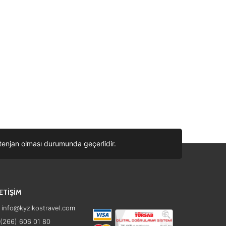
ontenjan olması durumunda geçerlidir.
LETİŞİM
info@kyzikostravel.com
(266) 606 01 80