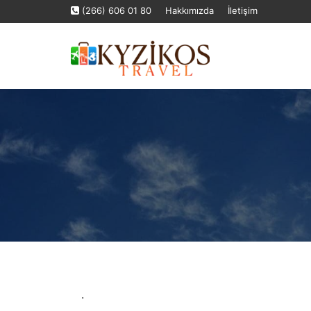
(266) 606 01 80
Hakkımızda
İletişim
Uçak Bileti - Biletler
.
Ana Sayfa
›
Uçak Bileti - Biletler