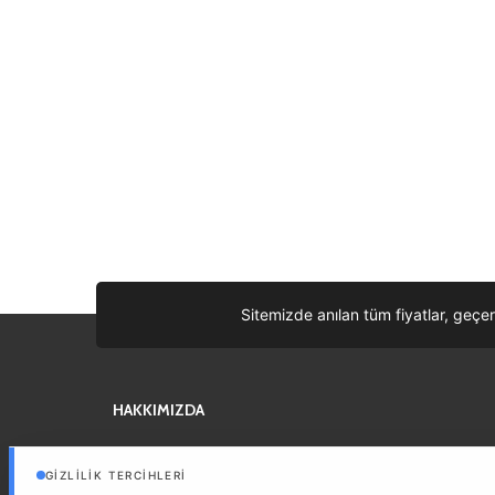
Sitemizde anılan tüm fiyatlar, geçer
HAKKIMIZDA
Sizin iyi bir tatil geçirmeniz için, en iyi fiyatları buluyor, otelden
günlük turlara en iyi önerileri size getiriyoruz.
Devam »
GIZLILIK TERCIHLERI