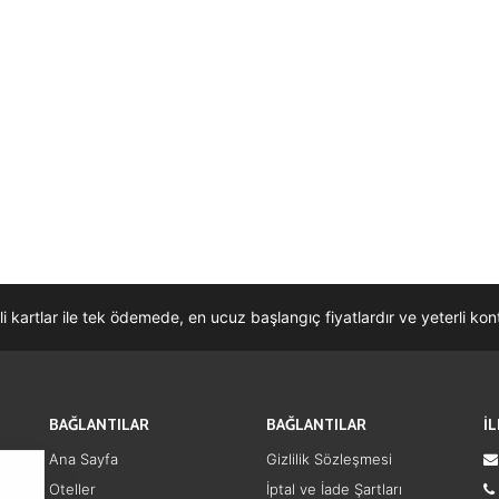
li kartlar ile tek ödemede, en ucuz başlangıç fiyatlardır ve yeterli k
BAĞLANTILAR
BAĞLANTILAR
İ
Ana Sayfa
Gizlilik Sözleşmesi
Oteller
İptal ve İade Şartları